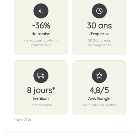
€
-36%
30 ans
de remise
d'expertise
Par rapport aux tarifs
50 000 clients
constructeur
accompagnés
8 jours*
4,8/5
livraison
Avis Google
En concession
Sur 2 500 avis vérifiés
* voir CGV