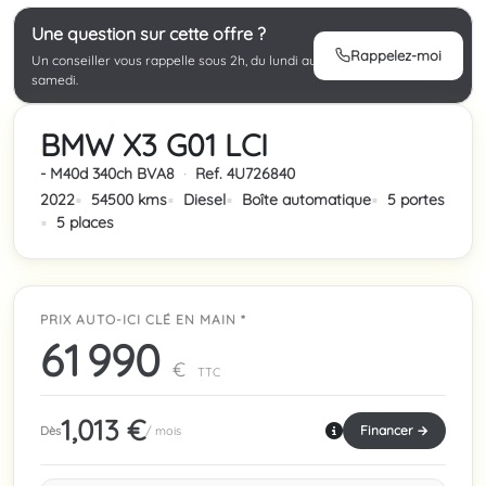
Une question sur cette offre ?
Rappelez-moi
Un conseiller vous rappelle sous 2h, du lundi au
samedi.
BMW X3 G01 LCI
- M40d 340ch BVA8
·
Ref. 4U726840
2022
54500 kms
Diesel
Boîte automatique
5 portes
5 places
PRIX AUTO-ICI CLÉ EN MAIN *
61 990
€
TTC
1,013 €
Financer →
Dès
/ mois