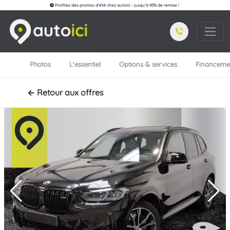
Profitez des promos d'été chez autoici - jusqu'à 45% de remise !
Photos
L'essentiel
Options & services
Financeme
← Retour aux offres