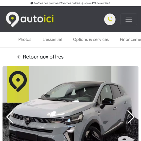
Profitez des promos d'été chez autoici - jusqu'à 45% de remise !
Photos
L'essentiel
Options & services
Financeme
← Retour aux offres