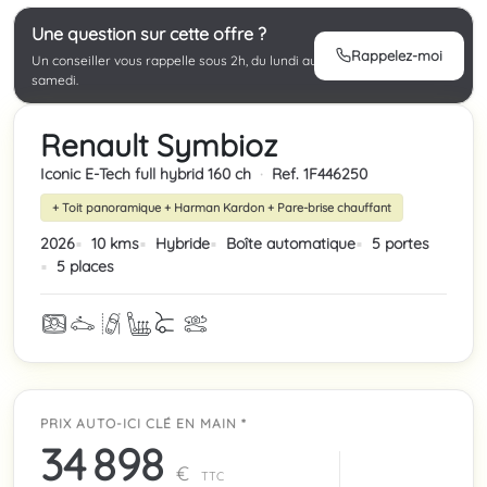
Une question sur cette offre ?
Rappelez-moi
Un conseiller vous rappelle sous 2h, du lundi au
samedi.
Renault Symbioz
Iconic E-Tech full hybrid 160 ch
·
Ref. 1F446250
+ Toit panoramique + Harman Kardon + Pare-brise chauffant
2026
10 kms
Hybride
Boîte automatique
5 portes
5 places
PRIX AUTO-ICI CLÉ EN MAIN *
34 898
€
TTC