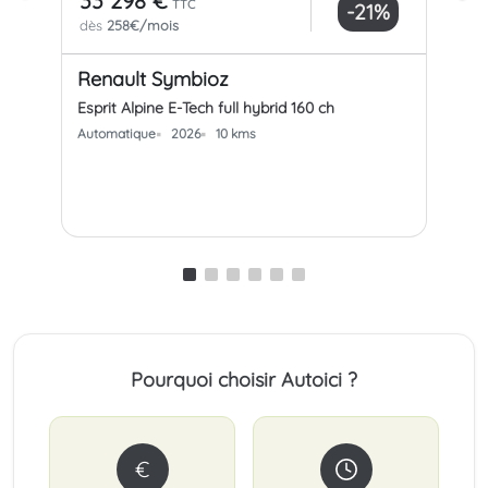
33 298 €
31
TTC
-21%
dès
258€/mois
dè
Renault Symbioz
Re
Esprit Alpine E-Tech full hybrid 160 ch
Espr
Automatique
2026
10 kms
Aut
Pourquoi choisir Autoici ?
€