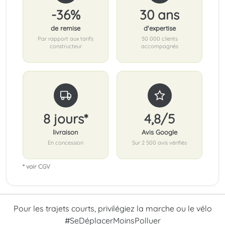
-36%
30 ans
de remise
d'expertise
Par rapport aux tarifs
50 000 clients
constructeur
accompagnés
8 jours*
4,8/5
livraison
Avis Google
En concession
Sur 2 500 avis vérifiés
* voir CGV
Pour les trajets courts, privilégiez la marche ou le vélo
#SeDéplacerMoinsPolluer