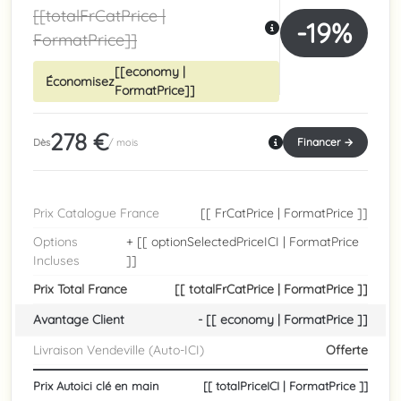
[[totalFrCatPrice |
-19%
FormatPrice]]
[[economy |
Économisez
FormatPrice]]
278 €
Financer →
Dès
/ mois
Prix Catalogue France
[[ FrCatPrice | FormatPrice ]]
Options
+ [[ optionSelectedPriceICI | FormatPrice
Incluses
]]
Prix Total France
[[ totalFrCatPrice | FormatPrice ]]
Avantage Client
- [[ economy | FormatPrice ]]
Livraison Vendeville (Auto-ICI)
Offerte
Prix Autoici clé en main
[[ totalPriceICI | FormatPrice ]]