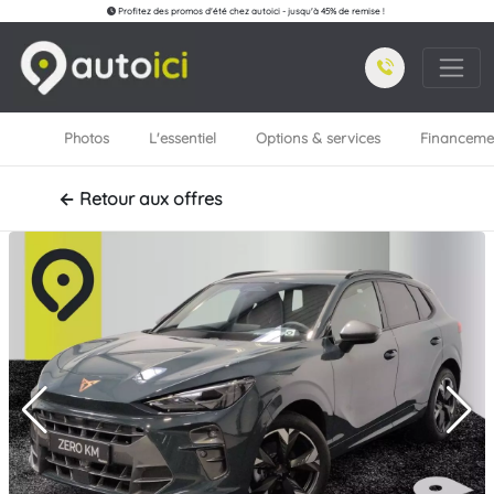
Profitez des promos d'été chez autoici - jusqu'à 45% de remise !
Photos
L'essentiel
Options & services
Financeme
← Retour aux offres