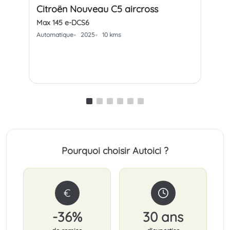
Citroën Nouveau C5 aircross
Pe
Max 145 e-DCS6
GT 
Automatique
2025
10 kms
Aut
Pourquoi choisir Autoici ?
€
-36%
30 ans