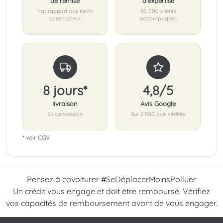
de remise
d'expertise
Par rapport aux tarifs
50 000 clients
constructeur
accompagnés
8 jours*
4,8/5
livraison
Avis Google
En concession
Sur 2 500 avis vérifiés
* voir CGV
Pensez à covoiturer #SeDéplacerMoinsPolluer
Un crédit vous engage et doit être remboursé. Vérifiez
vos capacités de remboursement avant de vous engager.