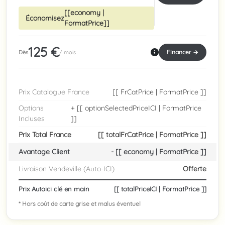
[[economy |
Économisez
FormatPrice]]
125 €
Financer →
Dès
/ mois
Prix Catalogue France
[[ FrCatPrice | FormatPrice ]]
Options
+ [[ optionSelectedPriceICI | FormatPrice
Incluses
]]
Prix Total France
[[ totalFrCatPrice | FormatPrice ]]
Avantage Client
- [[ economy | FormatPrice ]]
Livraison Vendeville (Auto-ICI)
Offerte
Prix Autoici clé en main
[[ totalPriceICI | FormatPrice ]]
* Hors coût de carte grise et malus éventuel