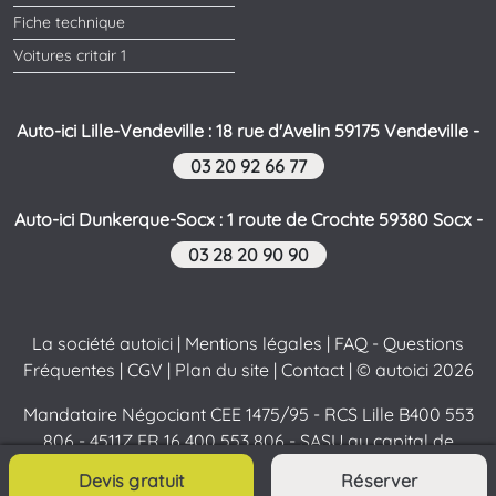
Fiche technique
Voitures critair 1
Auto-ici Lille-Vendeville : 18 rue d'Avelin 59175 Vendeville -
03 20 92 66 77
Auto-ici Dunkerque-Socx : 1 route de Crochte 59380 Socx -
03 28 20 90 90
La société autoici
|
Mentions légales
|
FAQ - Questions
Fréquentes
|
CGV
|
Plan du site
|
Contact
| © autoici 2026
Mandataire Négociant CEE 1475/95 - RCS Lille B400 553
806 - 4511Z FR 16 400 553 806 - SASU au capital de
220800 €
Devis gratuit
Réserver