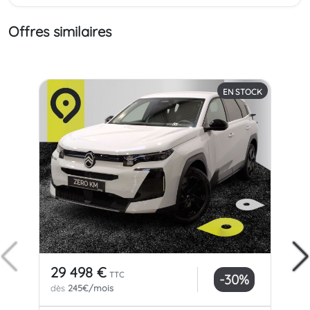
Offres similaires
EN STOCK
29 498 €
31
TTC
-30%
dès
245€/mois
dè