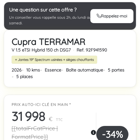
Une question sur cette offre ?
Rappelez-moi
Un conseiller vous rappelle sous 2h, du lundi au
samedi.
Cupra TERRAMAR
V 1.5 eTSI Hybrid 150 ch DSG7
·
Ref. 92F941590
+ Jantes 19'' Spectrum usinées + sièges chauffants
2026
10 kms
Essence
Boîte automatique
5 portes
5 places
PRIX AUTO-ICI CLÉ EN MAIN *
31 998
€
TTC
[[totalFrCatPrice |
-34%
FormatPrice]]