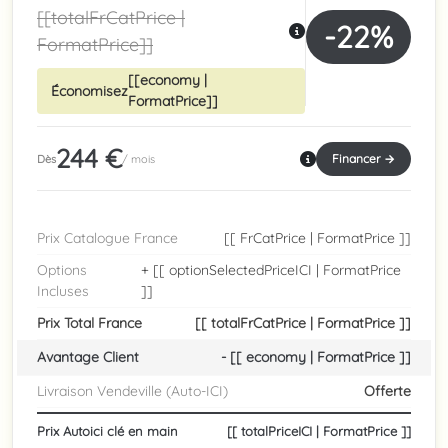
[[totalFrCatPrice |
-22%
FormatPrice]]
[[economy |
Économisez
FormatPrice]]
244 €
Financer →
Dès
/ mois
Prix Catalogue France
[[ FrCatPrice | FormatPrice ]]
Options
+ [[ optionSelectedPriceICI | FormatPrice
Incluses
]]
Prix Total France
[[ totalFrCatPrice | FormatPrice ]]
Avantage Client
- [[ economy | FormatPrice ]]
Livraison Vendeville (Auto-ICI)
Offerte
Prix Autoici clé en main
[[ totalPriceICI | FormatPrice ]]