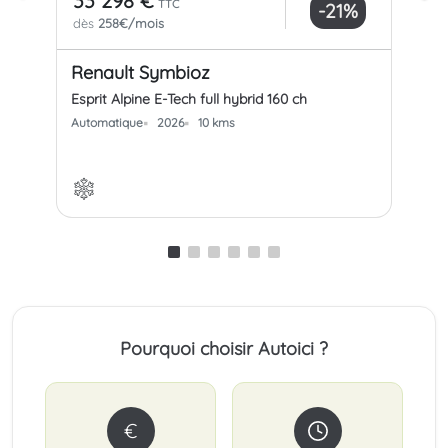
33 298 €
34
TTC
-21%
dès
258€/mois
dè
Renault Symbioz
Re
Esprit Alpine E-Tech full hybrid 160 ch
Icon
Automatique
2026
10 kms
Aut
Pourquoi choisir Autoici ?
€