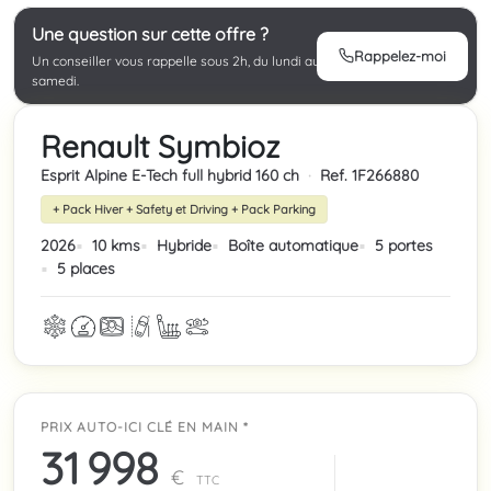
Une question sur cette offre ?
Rappelez-moi
Un conseiller vous rappelle sous 2h, du lundi au
samedi.
Renault Symbioz
Esprit Alpine E-Tech full hybrid 160 ch
·
Ref. 1F266880
+ Pack Hiver + Safety et Driving + Pack Parking
2026
10 kms
Hybride
Boîte automatique
5 portes
5 places
PRIX AUTO-ICI CLÉ EN MAIN *
31 998
€
TTC