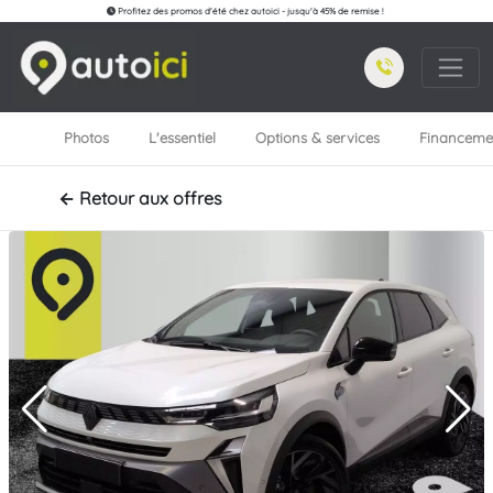
Profitez des promos d'été chez autoici - jusqu'à 45% de remise !
Photos
L'essentiel
Options & services
Financeme
← Retour aux offres