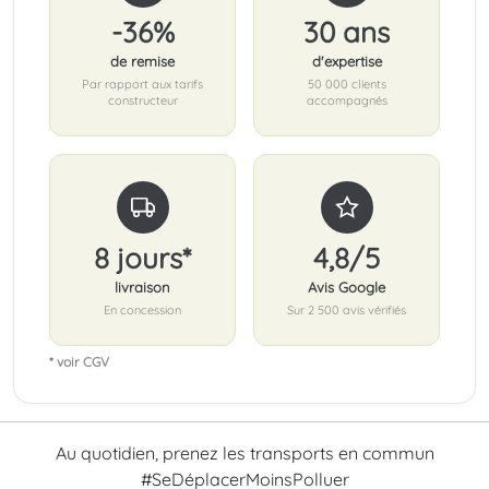
-36%
30 ans
de remise
d'expertise
Par rapport aux tarifs
50 000 clients
constructeur
accompagnés
8 jours*
4,8/5
livraison
Avis Google
En concession
Sur 2 500 avis vérifiés
* voir CGV
Au quotidien, prenez les transports en commun
#SeDéplacerMoinsPolluer