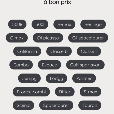
à bon prix
5008
500l
B-max
Berlingo
C-max
C4 picasso
C4 spacetourer
California
Classe b
Classe t
Combo
Espace
Golf sportsvan
Jumpy
Lodgy
Partner
Proace combi
Rifter
S-max
Scenic
Spacetourer
Touran