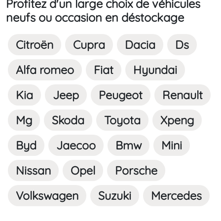
Profitez d'un large choix de véhicules
neufs ou occasion en déstockage
Citroën
Cupra
Dacia
Ds
Alfa romeo
Fiat
Hyundai
Kia
Jeep
Peugeot
Renault
Mg
Skoda
Toyota
Xpeng
Byd
Jaecoo
Bmw
Mini
Nissan
Opel
Porsche
Volkswagen
Suzuki
Mercedes