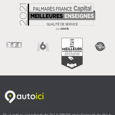
Du lundi au Vendredi de 9H à 19h00 et le Samedi de 9H à