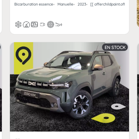
fferchild_km | FormatNumber ]] kms
Bicarburation essence
Manuelle
7 places
2023
[[ offerchildpaint.offerchi
EN STOCK