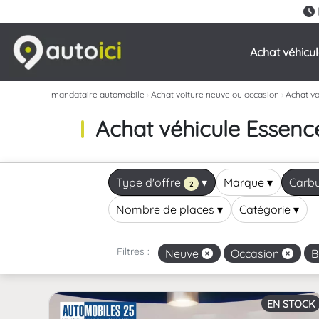
Achat véhicu
mandataire automobile
›
Achat voiture neuve ou occasion
›
Achat vo
Achat véhicule Essence
Type d'offre
▾
Marque
▾
Carbu
2
Nombre de places
▾
Catégorie
▾
Filtres :
Neuve
Occasion
B
EN STOCK