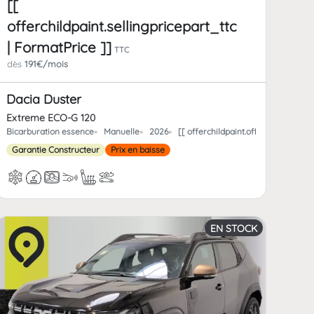
[[
offerchildpaint.sellingpricepart_ttc
| FormatPrice ]]
TTC
dès
191€/mois
Dacia Duster
Extreme ECO-G 120
ld_km | FormatNumber ]] kms
Bicarburation essence
Manuelle
2026
[[ offerchildpaint.offerchild_km 
Garantie Constructeur
Prix en baisse
EN STOCK