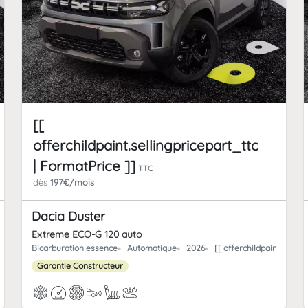
[[
offerchildpaint.sellingpricepart_ttc
| FormatPrice ]]
TTC
dès
197€/mois
Dacia Duster
Extreme ECO-G 120 auto
fferchild_km | FormatNumber ]] kms
Bicarburation essence
Automatique
2026
[[ offerchildpaint.offe
Garantie Constructeur