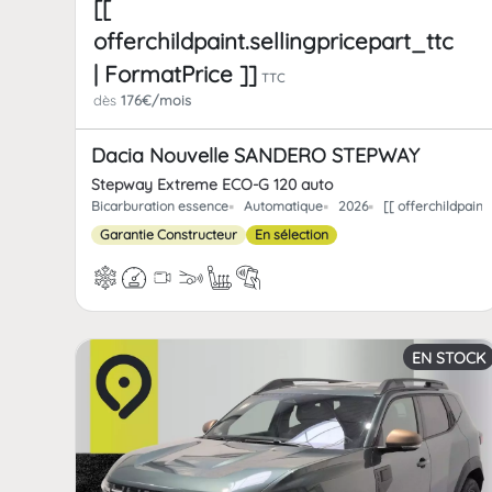
[[
offerchildpaint.sellingpricepart_ttc
| FormatPrice ]]
TTC
dès
176€/mois
Dacia Nouvelle SANDERO STEPWAY
Stepway Extreme ECO-G 120 auto
Bicarburation essence
Automatique
2026
[[ offerchildpain
Garantie Constructeur
En sélection
EN STOCK