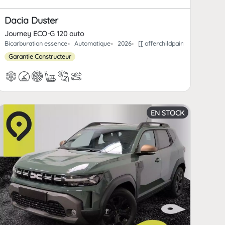
Dacia Duster
Journey ECO-G 120 auto
rchild_km | FormatNumber ]] kms
Bicarburation essence
Automatique
2026
[[ offerchildpaint.offerchild_
Garantie Constructeur
EN STOCK