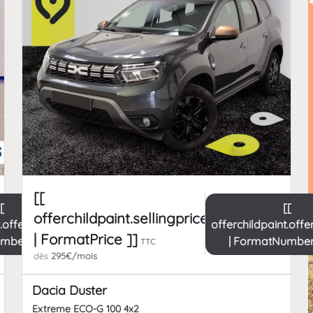
[[
[[
[[
offerchildpaint.sellingpricepart_ttc
t.offerchild_km
offerchildpaint.off
| FormatPrice ]]
umber ]] km
| FormatNumber
TTC
dès
295€/mois
Dacia Duster
Extreme ECO-G 100 4x2