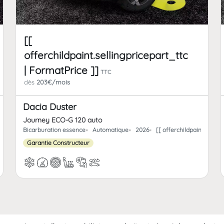
[[
offerchildpaint.sellingpricepart_ttc
| FormatPrice ]]
TTC
dès
203€/mois
Dacia Duster
Journey ECO-G 120 auto
t.offerchild_km | FormatNumber ]] kms
Bicarburation essence
Automatique
2026
[[ offerchildpaint.offe
Garantie Constructeur