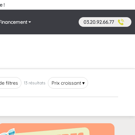
e !
Financement
03.20.92.66.77
de filtres
Prix croissant ▾
13 résultats