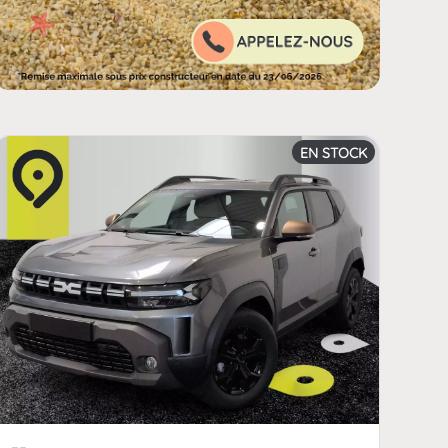
ld_km | FormatNumber ]] kms
EN STOCK