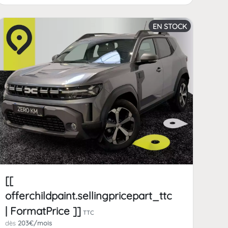
EN STOCK
[[
offerchildpaint.sellingpricepart_ttc
| FormatPrice ]]
TTC
dès
203€/mois