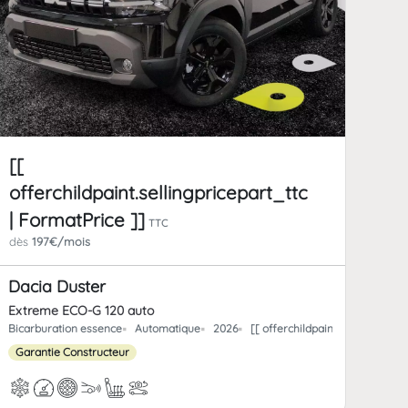
[[
offerchildpaint.sellingpricepart_ttc
| FormatPrice ]]
TTC
dès
197€/mois
Dacia Duster
Extreme ECO-G 120 auto
rchild_km | FormatNumber ]] kms
Bicarburation essence
Automatique
2026
[[ offerchildpaint.offerchild_
Garantie Constructeur