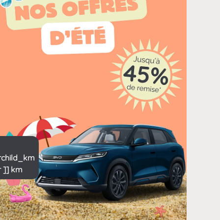
erchild_km
 ]] km