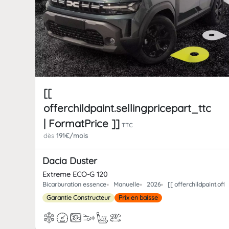
[[
offerchildpaint.sellingpricepart_ttc
| FormatPrice ]]
TTC
dès
191€/mois
Dacia Duster
Extreme ECO-G 120
Bicarburation essence
Manuelle
2026
[[ offerchildpaint.o
Garantie Constructeur
Prix en baisse