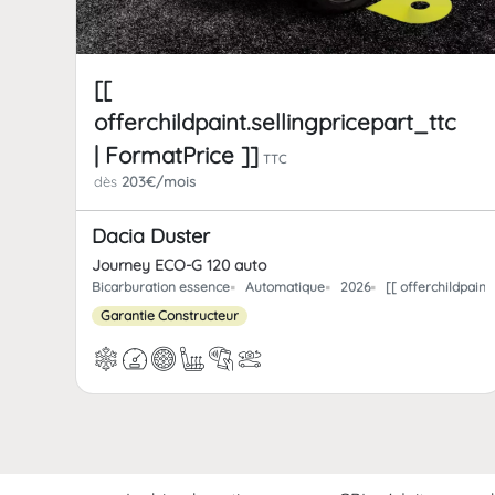
[[
offerchildpaint.sellingpricepart_ttc
| FormatPrice ]]
TTC
dès
203€/mois
Dacia Duster
Journey ECO-G 120 auto
Bicarburation essence
Automatique
2026
[[ offerchildpain
Garantie Constructeur