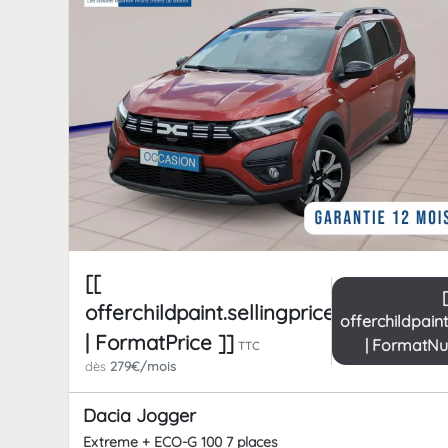
[[
offerchildpaint.sellingpricepart_ttc
offerchildpain
| FormatPrice ]]
| FormatN
TTC
dès
279€/mois
Dacia Jogger
Extreme + ECO-G 100 7 places