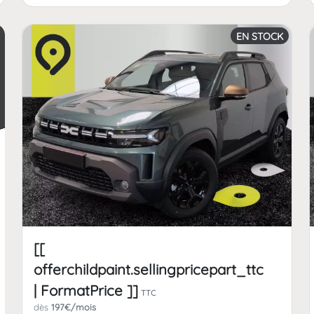
EN STOCK
[[
offerchildpaint.sellingpricepart_ttc
| FormatPrice ]]
TTC
dès
197€/mois