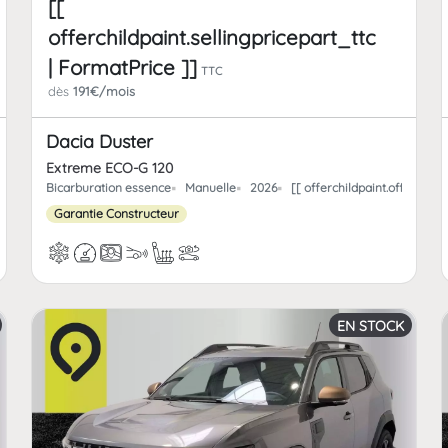
[[
offerchildpaint.sellingpricepart_ttc
| FormatPrice ]]
TTC
dès
191€/mois
Dacia Duster
Extreme ECO-G 120
t.offerchild_km | FormatNumber ]] kms
Bicarburation essence
Manuelle
2026
[[ offerchildpaint.offerchi
Garantie Constructeur
EN STOCK