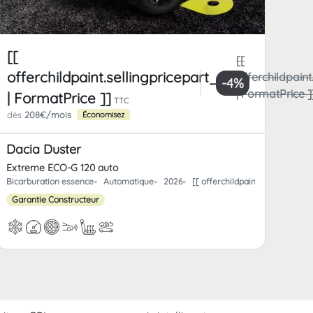
[[
[[
offerchildpaint.sellingpricepart_ttc
offerchildpaint
-4%
| FormatPrice ]
| FormatPrice ]]
TTC
dès
208€/mois
Économisez
Dacia Duster
Extreme ECO-G 120 auto
rchild_km | FormatNumber ]] kms
Bicarburation essence
Automatique
2026
[[ offerchildpaint.offerchild_
Garantie Constructeur