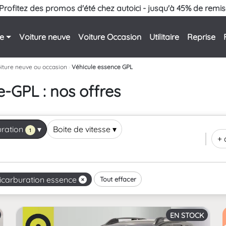
Profitez des promos d'été chez autoici - jusqu'à 45% de remis
le
Voiture neuve
Voiture Occasion
Utilitaire
Reprise
iture neuve ou occasion
›
Véhicule essence GPL
-GPL : nos offres
ration
▾
Boite de vitesse
▾
1
+ 
icarburation essence
Tout effacer
EN STOCK