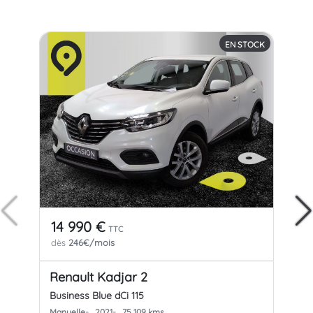
EN STOCK
14 990 €
28
TTC
dès
246€/mois
dè
Renault Kadjar 2
Pe
Business Blue dCi 115
GT 
Manuelle
2021
75 109 kms
Aut