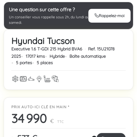
Une question sur cette offre ?
Rappelez-moi
Un conseiller vous rappelle sous 2h, du lundi au
samedi.
Hyundai Tucson
Executive 1.6 T-GDI 215 Hybrid BVA6
·
Ref. 15U21078
2025
17017 kms
Hybride
Boîte automatique
5 portes
5 places
PRIX AUTO-ICI CLÉ EN MAIN *
34 990
€
TTC