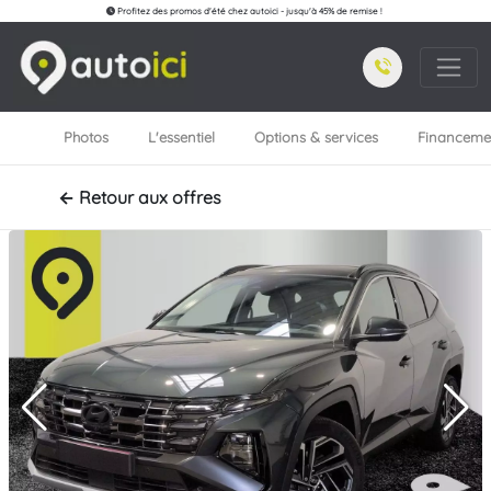
Profitez des promos d'été chez autoici - jusqu'à 45% de remise !
Photos
L'essentiel
Options & services
Financeme
← Retour aux offres