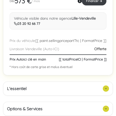
573 €
Financer →
Dès
/ mois
Véhicule visible dans notre agence
Lille-Vendeville
03 20 92 66 77
Prix du véhicule
[[ paint.sellingpricepartTtc | FormatPrice ]]
Livraison Vendeville (Auto-ICI)
Offerte
Prix Autoici clé en main
[[ totalPriceICI | FormatPrice ]]
* Hors coût de carte grise et malus éventuel
L'essentiel
Options & Services