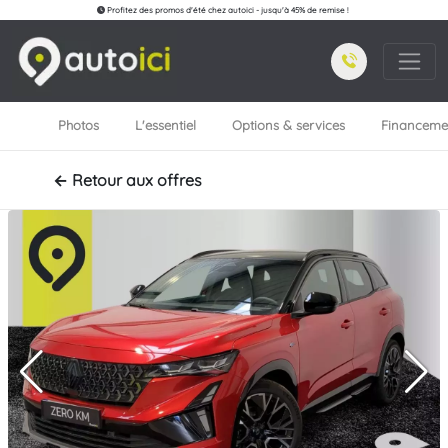
Profitez des promos d'été chez autoici - jusqu'à 45% de remise !
Photos
L'essentiel
Options & services
Financeme
← Retour aux offres