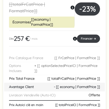
[[totalFrCatPrice |
-23%
FormatPrice]]
[[economy |
Économisez
FormatPrice]]
257 €
Financer →
Dès
/ mois
Prix Catalogue France
[[ FrCatPrice | FormatPrice ]]
Options
+ [[ optionSelectedPriceICI | FormatPrice
Incluses
]]
Prix Total France
[[ totalFrCatPrice | FormatPrice ]]
Avantage Client
- [[ economy | FormatPrice ]]
Livraison Vendeville (Auto-ICI)
Offerte
Prix Autoici clé en main
[[ totalPriceICI | FormatPrice ]]