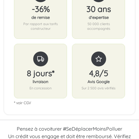
-36%
30 ans
de remise
d'expertise
Par rapport aux tarifs
50 000 clients
constructeur
accompagnés
8 jours*
4,8/5
livraison
Avis Google
En concession
Sur 2 500 avis vérifiés
* voir CGV
Pensez à covoiturer #SeDéplacerMoinsPolluer
Un crédit vous engage et doit être remboursé. Vérifiez