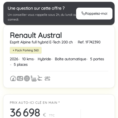
Une question sur cette offre ?
Rappelez-moi
Un conseiller vous rappelle sous 2h, du lundi au
samedi.
Renault Austral
Esprit Alpine full hybrid E-Tech 200 ch
·
Ref. 1F742390
+ Pack Parking 360
2026
10 kms
Hybride
Boîte automatique
5 portes
5 places
PRIX AUTO-ICI CLÉ EN MAIN *
36 698
€
TTC