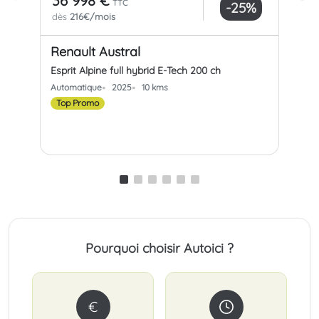
36 998 €
37
TTC
-25%
dès
216€/mois
dè
Renault Austral
Re
Esprit Alpine full hybrid E-Tech 200 ch
Espr
Automatique
2025
10 kms
Aut
Top Promo
Pourquoi choisir Autoici ?
€