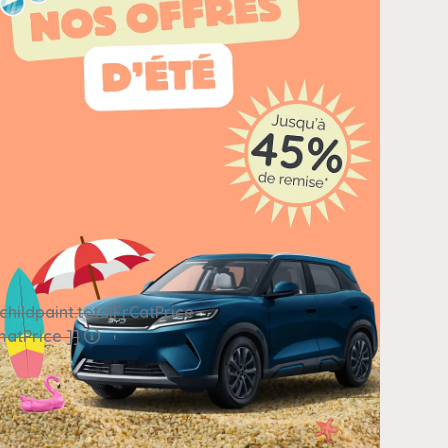
childpaint.totalFrCatPrice
matPrice ]]