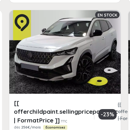
EN STOCK
[[
[[
offerchildpaint.sellingpricepart_ttc
offer
-23%
| For
| FormatPrice ]]
TTC
dès
256€/mois
Économisez