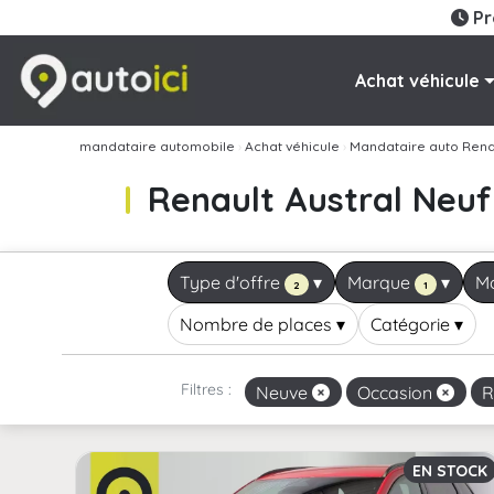
Pr
Achat véhicule
mandataire automobile
›
Achat véhicule
›
Mandataire auto Rena
Renault Austral Neuf
Type d'offre
▾
Marque
▾
M
2
1
Nombre de places
▾
Catégorie
▾
Filtres :
Neuve
Occasion
R
EN STOCK