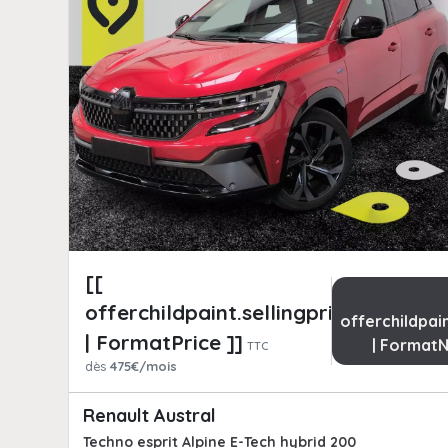
[[
offerchildpaint.sellingpricepart_ttc
offerchildpai
| FormatPrice ]]
| Format
TTC
dès
475€/mois
Renault Austral
Techno esprit Alpine E-Tech hybrid 200