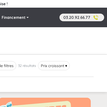
ise !
Financement
03.20.92.66.77
e filtres
Prix croissant ▾
32 résultats