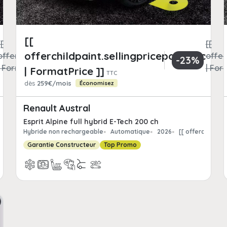
[[
[[
[[
offerchildpaint.sellingpricepart_ttc
offerchildpaint.totalFrCatPrice
offer
-23%
| FormatPrice ]]
| For
| FormatPrice ]]
TTC
dès
259€/mois
Économisez
Renault Austral
Esprit Alpine full hybrid E-Tech 200 ch
hildpaint.offerchild_km | FormatNumber ]] kms
Hybride non rechargeable
Automatique
2026
[[ offerchildpa
Garantie Constructeur
Top Promo