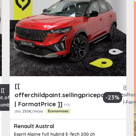
[[
[[
[[
offerchildpaint.sellingpricepart_ttc
offer
-23%
nt.offerchild_km
| For
| FormatPrice ]]
Number ]] km
TTC
dès
250€/mois
Économisez
Renault Austral
Esprit Alpine full hybrid E-Tech 200 ch