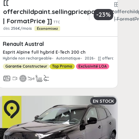
[[
[[
offerchildpaint.sellingpricepart_ttc
childpaint.totalFrCatPrice
offerchild
-23%
matPrice ]]
| FormatPr
| FormatPrice ]]
TTC
dès
256€/mois
Économisez
Renault Austral
Esprit Alpine full hybrid E-Tech 200 ch
int.offerchild_km | FormatNumber ]] kms
Hybride non rechargeable
Automatique
2026
[[ offerchildpaint.of
Garantie Constructeur
Top Promo
Exclusivité LOA
EN STOCK