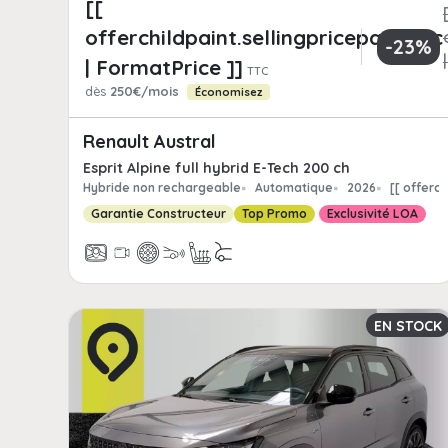
[[
offerchildpaint.sellingpricepart_ttc
-23%
| FormatPrice ]]
TTC
dès
250€/mois
Économisez
Renault Austral
Esprit Alpine full hybrid E-Tech 200 ch
Hybride non rechargeable
Automatique
2026
[[ offerc
Garantie Constructeur
Top Promo
Exclusivité LOA
EN STOCK