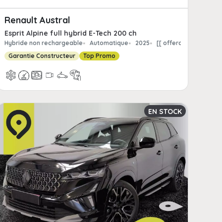
Renault Austral
Esprit Alpine full hybrid E-Tech 200 ch
int.offerchild_km | FormatNumber ]] kms
Hybride non rechargeable
Automatique
2025
[[ offerchildpaint.of
Garantie Constructeur
Top Promo
EN STOCK