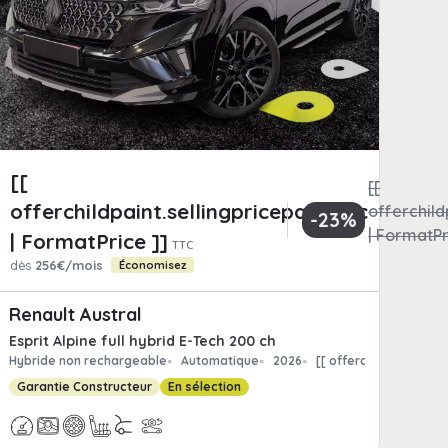
[[
[[
offerchildpaint.sellingpricepart_ttc
childpaint.totalFrCatPrice
offerchild
-23%
matPrice ]]
| FormatPr
| FormatPrice ]]
TTC
dès
256€/mois
Économisez
Renault Austral
Esprit Alpine full hybrid E-Tech 200 ch
int.offerchild_km | FormatNumber ]] kms
Hybride non rechargeable
Automatique
2026
[[ offerchildpaint.of
Garantie Constructeur
En sélection