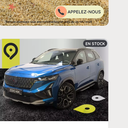
int.offerchild_km | FormatNumber ]] kms
EN STOCK