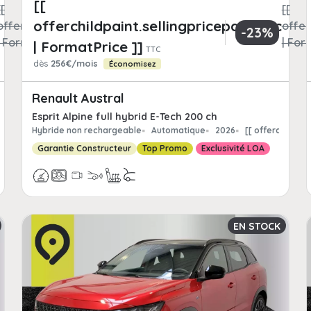
[[
[[
[[
offerchildpaint.sellingpricepart_ttc
offerchildpaint.totalFrCatPrice
offer
-23%
| FormatPrice ]]
| For
| FormatPrice ]]
TTC
dès
256€/mois
Économisez
Renault Austral
Esprit Alpine full hybrid E-Tech 200 ch
hildpaint.offerchild_km | FormatNumber ]] kms
Hybride non rechargeable
Automatique
2026
[[ offerchildpa
Garantie Constructeur
Top Promo
Exclusivité LOA
EN STOCK