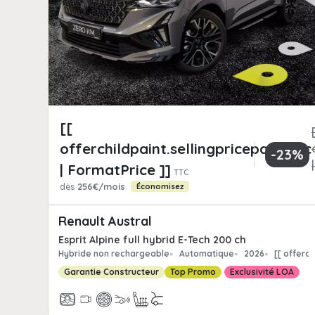
[[
offerchildpaint.sellingpricepart_ttc
-23%
| FormatPrice ]]
TTC
dès
256€/mois
Économisez
Renault Austral
Esprit Alpine full hybrid E-Tech 200 ch
Hybride non rechargeable
Automatique
2026
[[ offerc
Garantie Constructeur
Top Promo
Exclusivité LOA