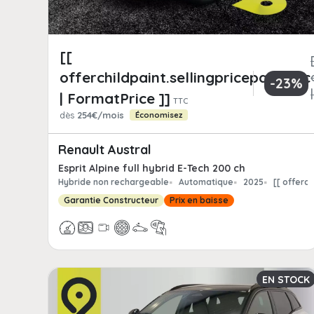
[[
offerchildpaint.sellingpricepart_ttc
-23%
| FormatPrice ]]
TTC
dès
254€/mois
Économisez
Renault Austral
Esprit Alpine full hybrid E-Tech 200 ch
Hybride non rechargeable
Automatique
2025
[[ offerc
Garantie Constructeur
Prix en baisse
EN STOCK