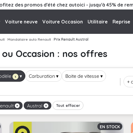
ofitez des promos d'été chez autoici - jusqu'à 45% de rem
Voiture neuve
Voiture Occasion
Utilitaire
Reprise
ult
›
Mandataire auto Renault
›
Prix Renault Austral
 ou Occasion : nos offres
odèle
▾
Carburation
▾
Boite de vitesse
▾
1
+ d
enault
Austral
Tout effacer
EN STOCK