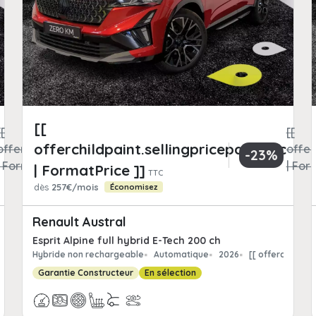
[[
[[
[[
offerchildpaint.sellingpricepart_ttc
offerchildpaint.totalFrCatPrice
offer
-23%
| FormatPrice ]]
| For
| FormatPrice ]]
TTC
dès
257€/mois
Économisez
Renault Austral
Esprit Alpine full hybrid E-Tech 200 ch
hildpaint.offerchild_km | FormatNumber ]] kms
Hybride non rechargeable
Automatique
2026
[[ offerchildpa
Garantie Constructeur
En sélection