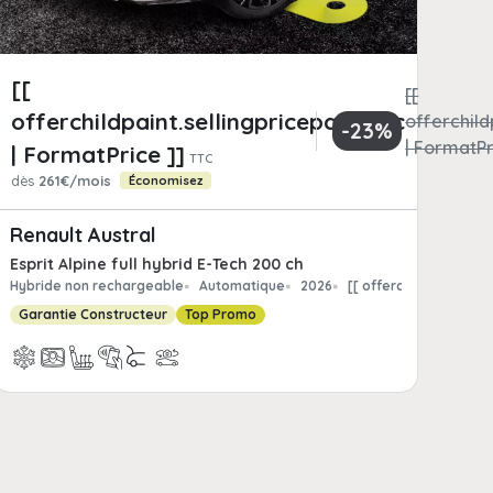
[[
[[
offerchildpaint.sellingpricepart_ttc
childpaint.totalFrCatPrice
offerchild
-23%
matPrice ]]
| FormatPr
| FormatPrice ]]
TTC
dès
261€/mois
Économisez
Renault Austral
Esprit Alpine full hybrid E-Tech 200 ch
int.offerchild_km | FormatNumber ]] kms
Hybride non rechargeable
Automatique
2026
[[ offerchildpaint.of
Garantie Constructeur
Top Promo