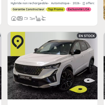
erchild_km | FormatNumber ]] kms
Hybride non rechargeable
Automatique
2026
[[ offerchildpa
Garantie Constructeur
Top Promo
Exclusivité LOA
EN STOCK