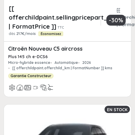
[[
[[
offerchildpaint.sellingpricepart_ttc
offerchi
-30%
| Format
| FormatPrice ]]
TTC
dès
217€/mois
Économisez
Citroën Nouveau C5 aircross
Plus 145 ch e-DCS6
Micro-hybride essence
Automatique
2026
[[ offerchildpaint.offerchild_km | FormatNumber ]] kms
Garantie Constructeur
EN STOCK