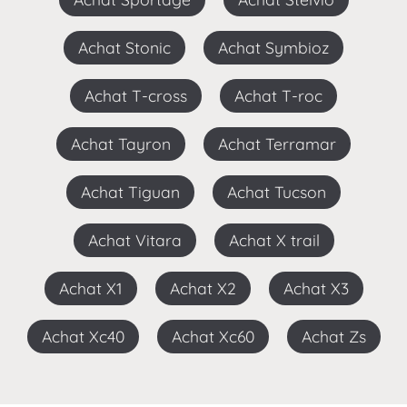
Achat Stonic
Achat Symbioz
Achat T-cross
Achat T-roc
Achat Tayron
Achat Terramar
Achat Tiguan
Achat Tucson
Achat Vitara
Achat X trail
Achat X1
Achat X2
Achat X3
Achat Xc40
Achat Xc60
Achat Zs