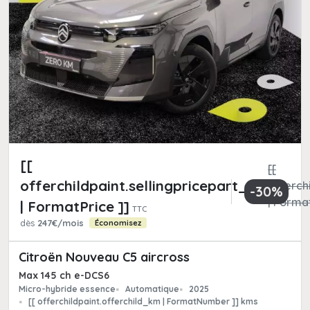
[[
[[
offerchildpaint.sellingpricepart_ttc
offerchi
-30%
| Format
| FormatPrice ]]
TTC
dès
247€/mois
Économisez
Citroën Nouveau C5 aircross
Max 145 ch e-DCS6
Micro-hybride essence
Automatique
2025
[[ offerchildpaint.offerchild_km | FormatNumber ]] kms