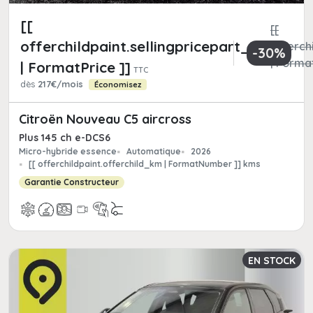
[[
[[
offerchildpaint.sellingpricepart_ttc
offerchi
-30%
| Format
| FormatPrice ]]
TTC
dès
217€/mois
Économisez
Citroën Nouveau C5 aircross
Plus 145 ch e-DCS6
Micro-hybride essence
Automatique
2026
[[ offerchildpaint.offerchild_km | FormatNumber ]] kms
Garantie Constructeur
EN STOCK