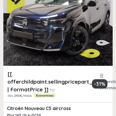
[[
[[
offerchildpaint.sellingpricepart_ttc
offerchi
-31%
| Format
| FormatPrice ]]
TTC
dès
240€/mois
Économisez
Citroën Nouveau C5 aircross
Plus 145 ch e-DCS6