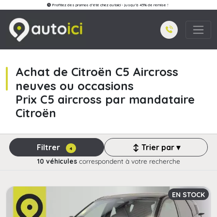
Profitez des promos d'été chez autoici - jusqu'à 45% de remise !
Achat de Citroën C5 Aircross
neuves ou occasions
Prix C5 aircross par mandataire
Citroën
Filtrer
↕ Trier par ▾
4
10 véhicules
correspondent à votre recherche
EN STOCK