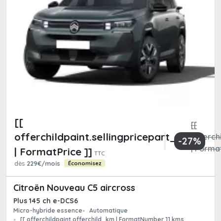
[[
[[
offerchildpaint.sellingpricepart_ttc
offerchi
-27%
| Format
| FormatPrice ]]
TTC
dès
229€/mois
Économisez
Citroën Nouveau C5 aircross
Plus 145 ch e-DCS6
Micro-hybride essence
Automatique
[[ offerchildpaint.offerchild_km | FormatNumber ]] kms