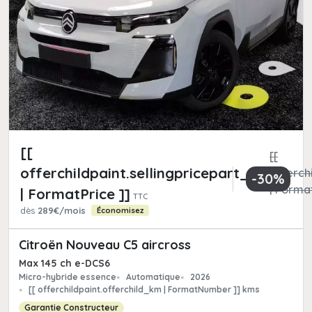
[[
[[
offerchildpaint.sellingpricepart_ttc
offerchi
-30%
| Format
| FormatPrice ]]
TTC
dès
289€/mois
Économisez
Citroën Nouveau C5 aircross
Max 145 ch e-DCS6
Micro-hybride essence
Automatique
2026
[[ offerchildpaint.offerchild_km | FormatNumber ]] kms
Garantie Constructeur