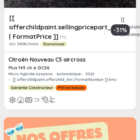
[[
[[
offerchildpaint.sellingpricepart_ttc
offerchi
-31%
| Format
| FormatPrice ]]
TTC
dès
240€/mois
Économisez
Citroën Nouveau C5 aircross
Plus 145 ch e-DCS6
Micro-hybride essence
Automatique
2026
[[ offerchildpaint.offerchild_km | FormatNumber ]] kms
Garantie Constructeur
Prix en baisse