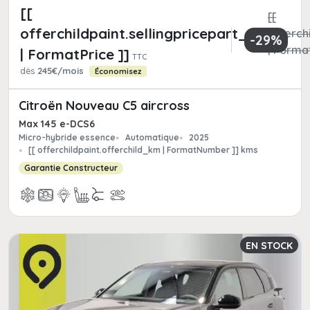
[[
[[
offerchildpaint.sellingpricepart_ttc
offerchi
-29%
| Format
| FormatPrice ]]
TTC
dès
245€/mois
Économisez
Citroën Nouveau C5 aircross
Max 145 e-DCS6
Micro-hybride essence
Automatique
2025
[[ offerchildpaint.offerchild_km | FormatNumber ]] kms
Garantie Constructeur
EN STOCK