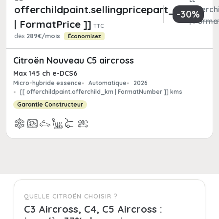
offerchildpaint.sellingpricepart_ttc
offerchi
-30%
| Format
| FormatPrice ]]
TTC
dès
289€/mois
Économisez
Citroën Nouveau C5 aircross
Max 145 ch e-DCS6
Micro-hybride essence
Automatique
2026
[[ offerchildpaint.offerchild_km | FormatNumber ]] kms
Garantie Constructeur
QUELLE CITROËN CHOISIR ?
C3 Aircross, C4, C5 Aircross :