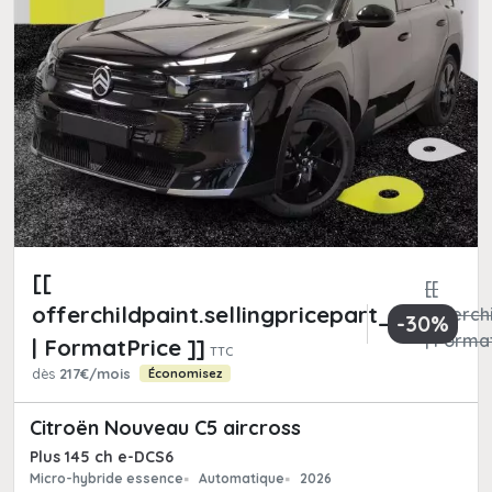
[[
[[
offerchildpaint.sellingpricepart_ttc
offerchi
-30%
| Format
| FormatPrice ]]
TTC
dès
217€/mois
Économisez
Citroën Nouveau C5 aircross
Plus 145 ch e-DCS6
Micro-hybride essence
Automatique
2026