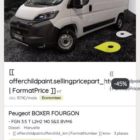
[[
[[
offerchildpaint.sellingpricepart_ht
offerchildpai
-45%
| FormatPrice
| FormatPrice ]]
HT
dès
517€/mois
Économisez
Peugeot BOXER FOURGON
- FGN 3.5 T L2H2 140 S&S BVM6
Diesel
Manuelle
[[ offerchildpaint.offerchild_km | FormatNumber ]] kms
3 places