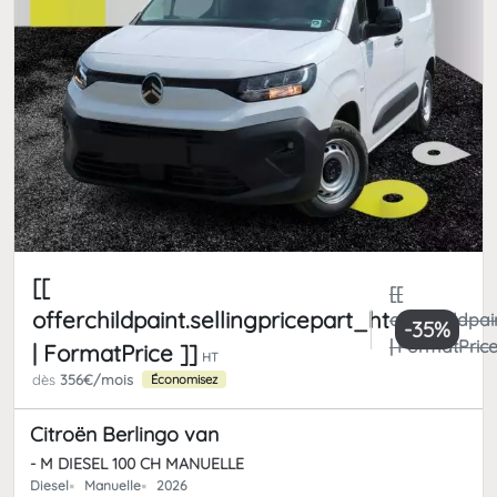
[[
[[
offerchildpaint.sellingpricepart_ht
offerchildpai
-35%
| FormatPrice
| FormatPrice ]]
HT
dès
356€/mois
Économisez
Citroën Berlingo van
- M DIESEL 100 CH MANUELLE
Diesel
Manuelle
2026