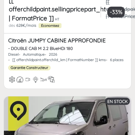
[[
[[
offerchildpaint.sellingpricepart_ht
offerchildpai
-33%
| FormatPrice
| FormatPrice ]]
HT
dès
628€/mois
Économisez
Citroën JUMPY CABINE APPROFONDIE
- DOUBLE CAB M 2.2 BlueHDi 180
Diesel
Automatique
2026
[[ offerchildpaint.offerchild_km | FormatNumber ]] kms
6 places
Garantie Constructeur
EN STOCK