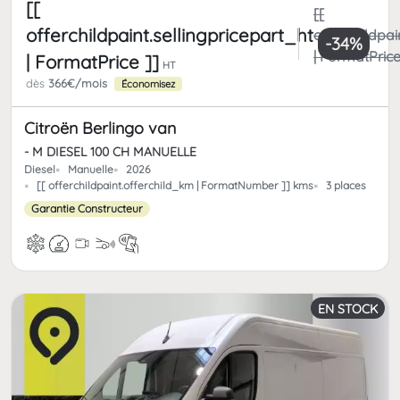
[[
[[
offerchildpaint.sellingpricepart_ht
offerchildpai
-34%
| FormatPrice
| FormatPrice ]]
HT
dès
366€/mois
Économisez
Citroën Berlingo van
- M DIESEL 100 CH MANUELLE
Diesel
Manuelle
2026
[[ offerchildpaint.offerchild_km | FormatNumber ]] kms
3 places
Garantie Constructeur
EN STOCK