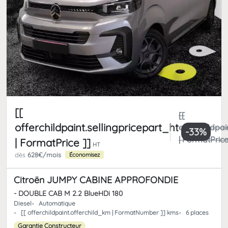
[[
[[
offerchildpaint.sellingpricepart_ht
offerchildpai
-33%
| FormatPrice
| FormatPrice ]]
HT
dès
628€/mois
Économisez
Citroën JUMPY CABINE APPROFONDIE
- DOUBLE CAB M 2.2 BlueHDi 180
Diesel
Automatique
[[ offerchildpaint.offerchild_km | FormatNumber ]] kms
6 places
Garantie Constructeur