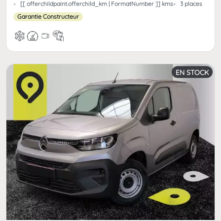
[[ offerchildpaint.offerchild_km | FormatNumber ]] kms
3 places
Garantie Constructeur
EN STOCK