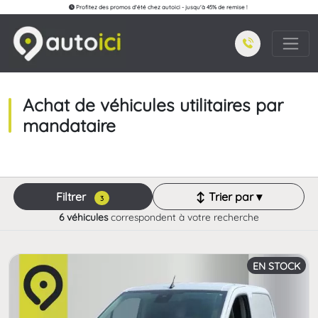
Profitez des promos d'été chez autoici - jusqu'à 45% de remise !
Achat de véhicules utilitaires par
mandataire
Filtrer
↕ Trier par ▾
3
6 véhicules
correspondent à votre recherche
EN STOCK