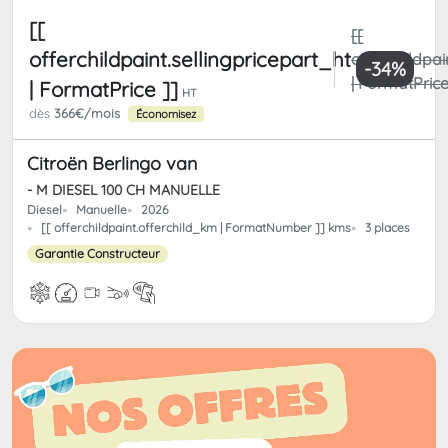
[[
[[
offerchildpaint.sellingpricepart_ht
offerchildpai
-34%
| FormatPrice
| FormatPrice ]]
HT
dès
366€/mois
Économisez
Citroën Berlingo van
- M DIESEL 100 CH MANUELLE
Diesel
Manuelle
2026
[[ offerchildpaint.offerchild_km | FormatNumber ]] kms
3 places
Garantie Constructeur