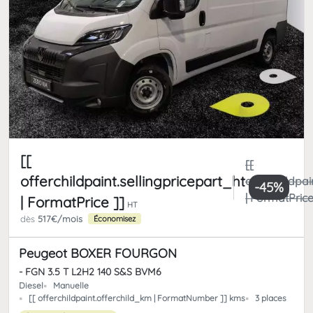
[[
[[
offerchildpaint.sellingpricepart_ht
offerchildpai
-45%
| FormatPrice
| FormatPrice ]]
HT
dès
517€/mois
Économisez
Peugeot BOXER FOURGON
- FGN 3.5 T L2H2 140 S&S BVM6
Diesel
Manuelle
[[ offerchildpaint.offerchild_km | FormatNumber ]] kms
3 places