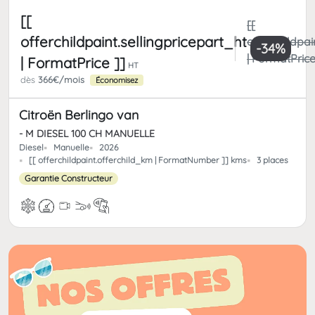
[[
[[
offerchildpaint.sellingpricepart_ht
offerchildpai
-34%
| FormatPrice
| FormatPrice ]]
HT
dès
366€/mois
Économisez
Citroën Berlingo van
- M DIESEL 100 CH MANUELLE
Diesel
Manuelle
2026
[[ offerchildpaint.offerchild_km | FormatNumber ]] kms
3 places
Garantie Constructeur