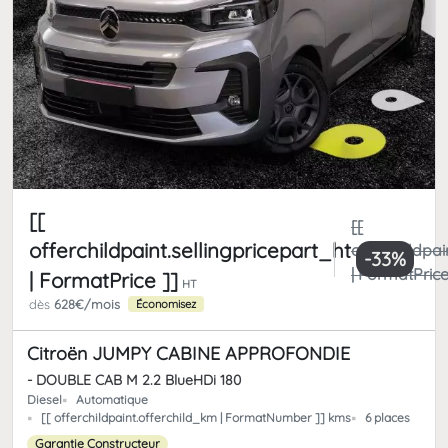
[[
[[
offerchildpaint.sellingpricepart_ht
offerchildpai
-33%
| FormatPrice
| FormatPrice ]]
HT
dès
628€/mois
Économisez
Citroën JUMPY CABINE APPROFONDIE
- DOUBLE CAB M 2.2 BlueHDi 180
Diesel
Automatique
[[ offerchildpaint.offerchild_km | FormatNumber ]] kms
6 places
Garantie Constructeur