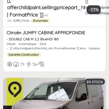
[[
[[
offerchildpaint.sellingpricepart_ht
offerchildpai
-33%
| FormatPrice
| FormatPrice ]]
HT
dès
628€/mois
Économisez
Citroën JUMPY CABINE APPROFONDIE
- DOUBLE CAB M 2.2 BlueHDi 180
Diesel
Automatique
2026
[[ offerchildpaint.offerchild_km | FormatNumber ]] kms
6 places
Garantie Constructeur
EN STOCK