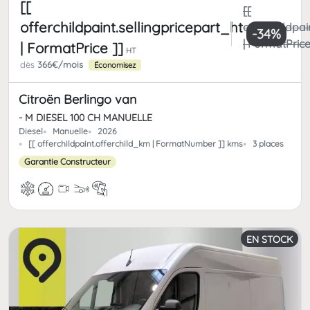
[[
[[
offerchildpaint.sellingpricepart_ht
offerchildpai
-34%
| FormatPrice
| FormatPrice ]]
HT
dès
366€/mois
Économisez
Citroën Berlingo van
- M DIESEL 100 CH MANUELLE
Diesel
Manuelle
2026
[[ offerchildpaint.offerchild_km | FormatNumber ]] kms
3 places
Garantie Constructeur
EN STOCK