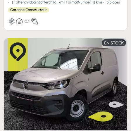
[[ offerchildpaint.offerchild_km | FormatNumber ]] kms
3 places
Garantie Constructeur
EN STOCK