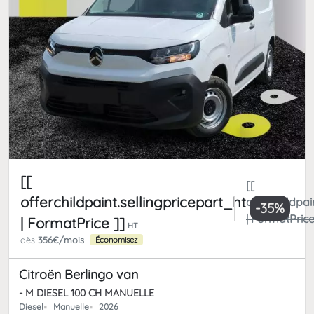
[[
[[
offerchildpaint.sellingpricepart_ht
offerchildpai
-35%
| FormatPrice
| FormatPrice ]]
HT
dès
356€/mois
Économisez
Citroën Berlingo van
- M DIESEL 100 CH MANUELLE
Diesel
Manuelle
2026