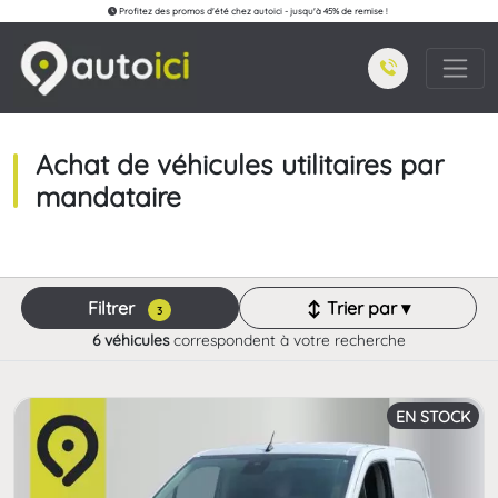
Profitez des promos d'été chez autoici - jusqu'à 45% de remise !
Achat de véhicules utilitaires par
mandataire
Filtrer
↕ Trier par ▾
3
6 véhicules
correspondent à votre recherche
EN STOCK