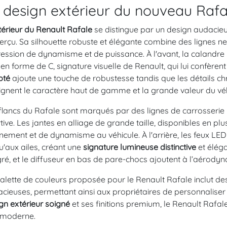
 design extérieur du nouveau Rafa
térieur du Renault Rafale
se distingue par un design audacieu
erçu. Sa silhouette robuste et élégante combine des lignes ne
ession de dynamisme et de puissance. À l'avant, la calandr
en forme de C, signature visuelle de Renault, qui lui confère
pté
ajoute une touche de robustesse tandis que les détails chro
ignent le caractère haut de gamme et la grande valeur du véh
flancs du Rafale sont marqués par des lignes de carrosserie 
tive. Les jantes en alliage de grande taille, disponibles en pl
inement et de dynamisme au véhicule. À l'arrière, les feux 
u'aux ailes, créant une
signature lumineuse distinctive
et éléga
gré, et le diffuseur en bas de pare-chocs ajoutent à l’aérody
alette de couleurs proposée pour le Renault Rafale inclut des
cieuses, permettant ainsi aux propriétaires de personnaliser 
gn extérieur soigné
et ses finitions premium, le Renault Rafa
 moderne.