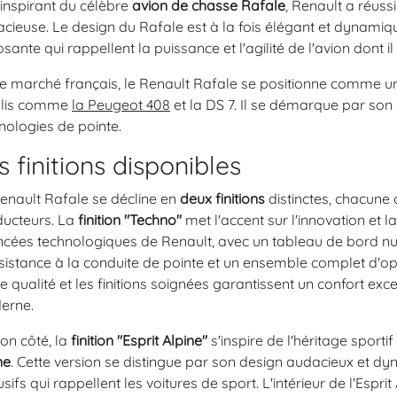
'inspirant du célèbre
avion de chasse Rafale
, Renault a réuss
cieuse. Le design du Rafale est à la fois élégant et dynamique
sante qui rappellent la puissance et l'agilité de l'avion dont i
le marché français, le Renault Rafale se positionne comme un 
blis comme
la Peugeot 408
et la DS 7. Il se démarque par son st
nologies de pointe.
s finitions disponibles
enault Rafale se décline en
deux finitions
distinctes, chacune 
ucteurs. La
finition "Techno"
met l'accent sur l'innovation et la
cées technologiques de Renault, avec un tableau de bord n
sistance à la conduite de pointe et un ensemble complet d'op
e qualité et les finitions soignées garantissent un confort ex
erne.
on côté, la
finition "Esprit Alpine"
s'inspire de l'héritage sport
ne
. Cette version se distingue par son design audacieux et d
usifs qui rappellent les voitures de sport. L'intérieur de l'Espr