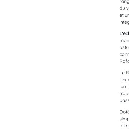
rang
du v
et u
inté
L'éc
mome
astu
conn
Rafa
Le R
l'ex
lumi
traj
pass
Doté
simp
offr