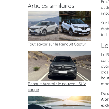
En s
Articles similaires
auda
impo
Sur 
éta
tech
Le
Tout savoir sur le Renault Captur
Le R
cond
avan
d'as
haut
Renault Austral : le nouveau SUV
mod
coupé
De s
Alpi
excl