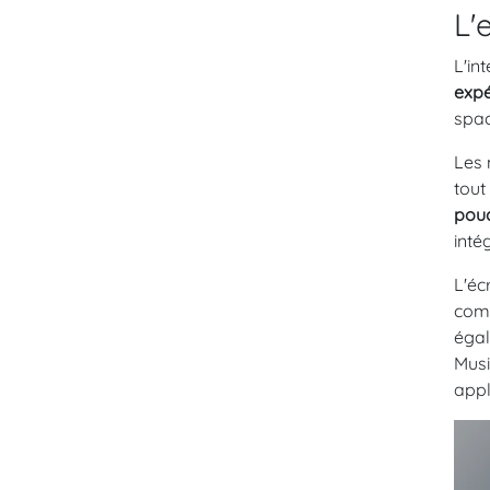
L'
L'in
expé
spac
Les 
tout
pou
inté
L'éc
comm
égal
Musi
appl