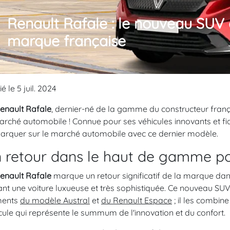
Renault Rafale : le nouveau SUV 
marque française
é le 5 juil. 2024
enault Rafale
, dernier-né de la gamme du constructeur françai
arché automobile ! Connue pour ses véhicules innovants et fi
rquer sur le marché automobile avec ce dernier modèle.
 retour dans le haut de gamme p
enault Rafale
marque un retour significatif de la marque d
ant une voiture luxueuse et très sophistiquée. Ce nouveau SU
ments
du modèle Austral
et
du Renault Espace
; il les combi
cule qui représente le summum de l'innovation et du confort.