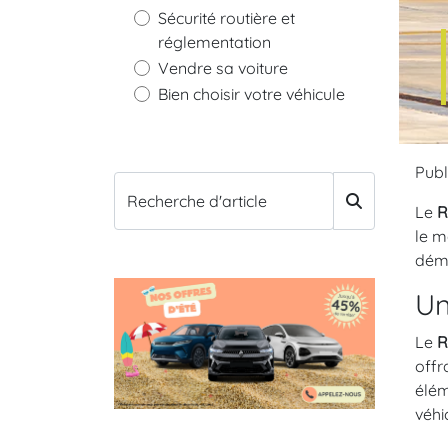
Sécurité routière et
réglementation
Vendre sa voiture
Bien choisir votre véhicule
Publi
Recherche d'article
Le
R
le m
déma
Un
Le
R
offr
élé
véhi