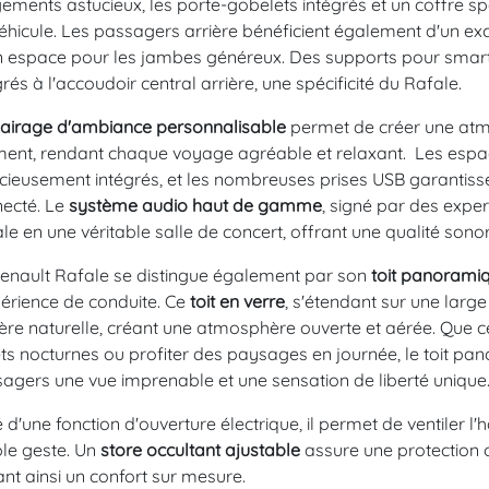
ements astucieux, les porte-gobelets intégrés et un coffre spac
éhicule. Les passagers arrière bénéficient également d'un exc
n espace pour les jambes généreux. Des supports pour smart
grés à l'accoudoir central arrière, une spécificité du Rafale.
lairage d'ambiance personnalisable
permet de créer une atm
nt, rendant chaque voyage agréable et relaxant. Les espa
cieusement intégrés, et les nombreuses prises USB garantiss
ecté. Le
système audio haut de gamme
, signé par des exper
le en une véritable salle de concert, offrant une qualité sono
enault Rafale se distingue également par son
toit panorami
périence de conduite. Ce
toit en verre
, s'étendant sur une large 
ère naturelle, créant une atmosphère ouverte et aérée. Que ce 
ets nocturnes ou profiter des paysages en journée, le toit pa
agers une vue imprenable et une sensation de liberté unique
 d'une fonction d'ouverture électrique, il permet de ventiler l'ha
le geste. Un
store occultant ajustable
assure une protection o
ant ainsi un confort sur mesure.