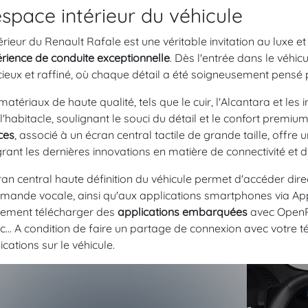
espace intérieur du véhicule
térieur du Renault Rafale est une véritable invitation au luxe e
rience de conduite exceptionnelle
. Dès l'entrée dans le véhicu
ieux et raffiné, où chaque détail a été soigneusement pensé po
matériaux de haute qualité, tels que le cuir, l'Alcantara et le
 l'habitacle, soulignant le souci du détail et le confort premium
ces
, associé à un écran central tactile de grande taille, offre un
grant les dernières innovations en matière de connectivité et d
ran central haute définition du véhicule permet d'accéder dir
ande vocale, ainsi qu'aux applications smartphones via Ap
ement télécharger des
applications embarquées
avec OpenR 
c... A condition de faire un partage de connexion avec votre
ications sur le véhicule.