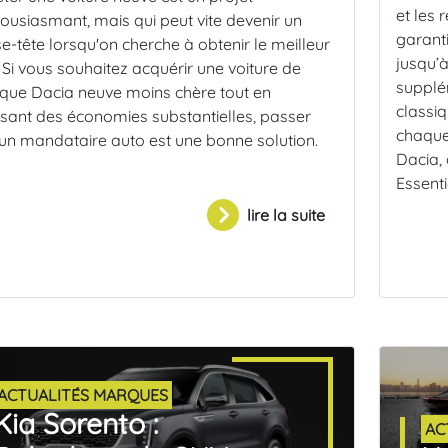
et les 
ousiasmant, mais qui peut vite devenir un
garanti
e-tête lorsqu'on cherche à obtenir le meilleur
jusqu’à
. Si vous souhaitez acquérir une voiture de
supplé
ue Dacia neuve moins chère tout en
classiq
isant des économies substantielles, passer
chaque 
un mandataire auto est une bonne solution.
Dacia, 
Essenti
lire la suite
ACTUALITÉS MARQUES
Kia Sorento :
AC