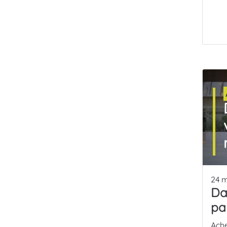
24 
Da
pa
Ache