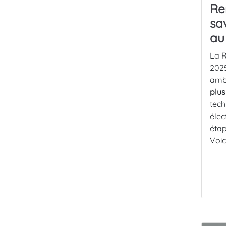
Re
sa
au
La R
2025
ambi
plus
tech
élec
étap
Voic