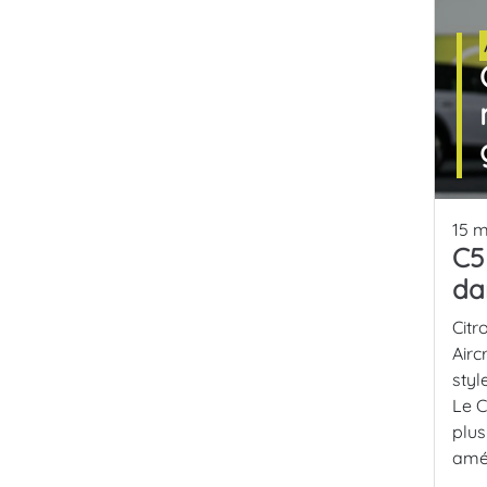
15 m
C5
da
Citr
Airc
styl
Le C
plus
amé