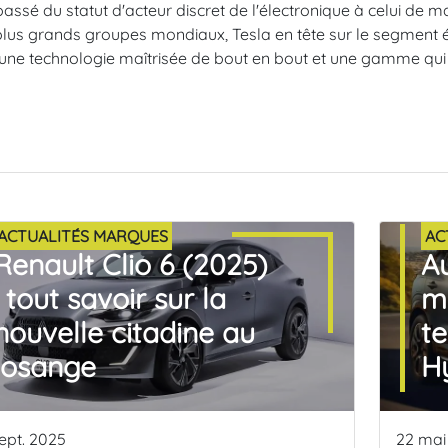
passé du statut d'acteur discret de l'électronique à celui de
plus grands groupes mondiaux, Tesla en tête sur le segment é
une technologie maîtrisée de bout en bout et une gamme qui n
ACTUALITÉS MARQUES
AC
Renault Clio 6 (2025)
Au
: tout savoir sur la
m
nouvelle citadine au
te
losange
H
ept. 2025
22 mai