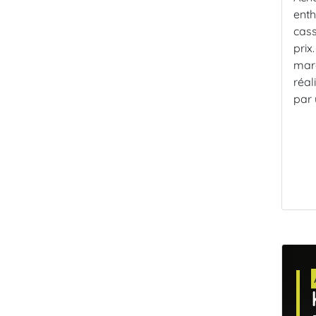
enth
cass
prix
marq
réal
par 