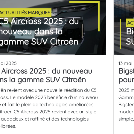
ACTUALITÉS MARQUES
C5 Aircross 2025 : du
AC
nouveau dans la
Bi
gamme SUV Citroën
S
ai 2025
13 mai
 Aircross 2025 : du nouveau
Bigs
ns la gamme SUV Citroën
pour
oën revient avec une nouvelle réédition du C5
2025 m
ross. Le modèle 2025 bénéficie d'un nouveau
Gamme 
e et fait le plein de technologies améliorées.
Bigster
itroën C5 Aircross 2025 revient avec un style
moderne
 audacieux et raffiné et des technologies
simple,
liorées.