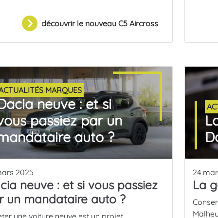
découvrir le nouveau C5 Aircross
ACTUALITÉS MARQUES
Dacia neuve : et si
AC
vous passiez par un
L
mandataire auto ?
D
mars 2025
24 mar
cia neuve : et si vous passiez
La g
r un mandataire auto ?
Conserv
Malheu
ter une voiture neuve est un projet