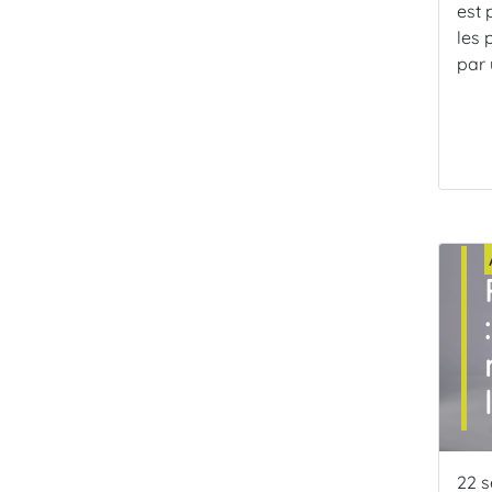
est 
les 
par 
22 s