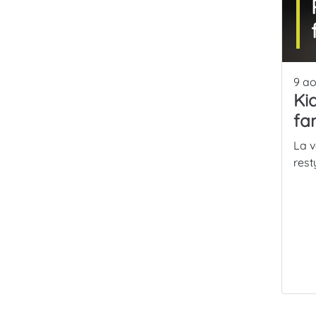
9 ao
Ki
fam
La v
rest