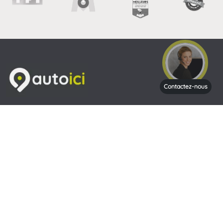
Contactez-nous
Venir nous rendre visite
Heures d'ouverture
Du lundi au Vendredi de 9H à 19h00 et le Samedi de 9H à
18H
Contactez-nous
Nous contacter par mail