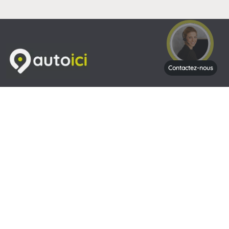
Contactez-nous
Venir nous rendre visite
Heures d'ouverture
Du lundi au Vendredi de 9H à 19h00 et le Samedi de 9H à
18H
Contactez-nous
Nous contacter par mail
La société autoici
|
Mentions légales
|
FAQ - Questions