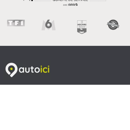
Venir nous rendre visite
Heures d'ouverture
Du lundi au Vendredi de 9H à 19h00 et le Samedi de 9H à
18H
Contactez-nous