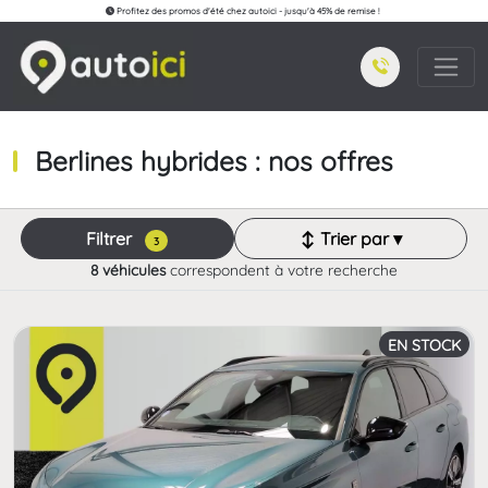
Profitez des promos d'été chez autoici - jusqu'à 45% de remise !
Berlines hybrides : nos offres
Filtrer
↕ Trier par ▾
3
8 véhicules
correspondent à votre recherche
EN STOCK