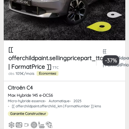
[[
[[
offerchildpaint.sellingpricepart_ttc
offerchildpa
-37%
| FormatPric
| FormatPrice ]]
TTC
dès
105€/mois
Économisez
Citroën C4
Max Hybride 145 e-DCS6
Micro-hybride essence
Automatique
2025
[[ offerchildpaint.offerchild_km | FormatNumber ]] kms
Garantie Constructeur