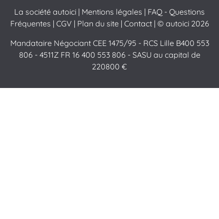
La société autoici
|
Mentions légales
|
FAQ - Questions
Fréquentes
|
CGV
|
Plan du site
|
Contact
| © autoici 2026
Mandataire Négociant CEE 1475/95 - RCS Lille B400 553
806 - 4511Z FR 16 400 553 806 - SASU au capital de
220800 €