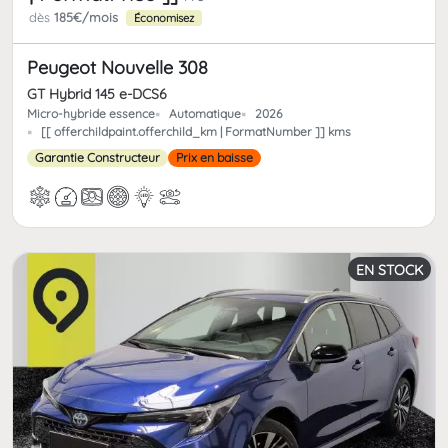
dès
185€/mois
Économisez
Peugeot Nouvelle 308
GT Hybrid 145 e-DCS6
Micro-hybride essence
Automatique
2026
[[ offerchildpaint.offerchild_km | FormatNumber ]] kms
Garantie Constructeur
Prix en baisse
EN STOCK