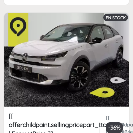
EN STOCK
[[
[[
offerchildpaint.sellingpricepart_ttc
offerchildpa
-36%
| FormatPric