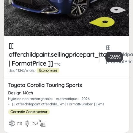
[[
[[
offerchildpaint.sellingpricepart_ttc
offerchildpa
-26%
| FormatPric
| FormatPrice ]]
TTC
dès
113€/mois
Économisez
Toyota Corolla Touring Sports
Design 140ch
Hybride non rechargeable
Automatique
2026
[[ offerchildpaint.offerchild_km | FormatNumber ]] kms
Garantie Constructeur