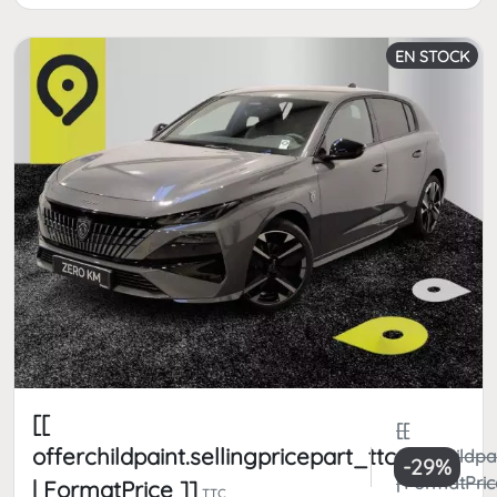
EN STOCK
[[
[[
offerchildpaint.sellingpricepart_ttc
offerchildpa
-29%
| FormatPric
| FormatPrice ]]
TTC