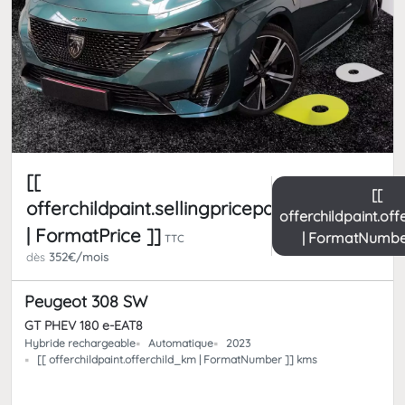
[[
[[
offerchildpaint.sellingpricepart_ttc
offerchildpaint.of
| FormatPrice ]]
| FormatNumbe
TTC
dès
352€/mois
Peugeot 308 SW
GT PHEV 180 e-EAT8
Hybride rechargeable
Automatique
2023
[[ offerchildpaint.offerchild_km | FormatNumber ]] kms