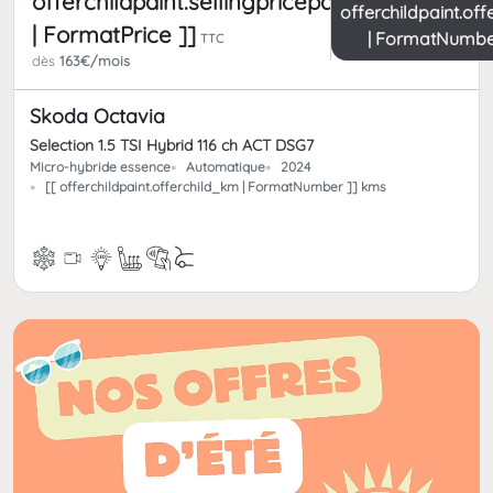
offerchildpaint.sellingpricepart_ttc
offerchildpaint.of
| FormatPrice ]]
| FormatNumbe
TTC
dès
163€/mois
Skoda Octavia
Selection 1.5 TSI Hybrid 116 ch ACT DSG7
Micro-hybride essence
Automatique
2024
[[ offerchildpaint.offerchild_km | FormatNumber ]] kms