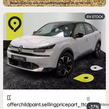
EN STOCK
[[
[[
offerchildpaint.sellingpricepart_ttc
offerchildpa
-37%