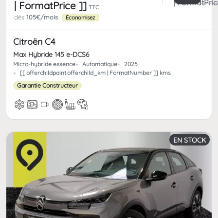
| FormatPric
| FormatPrice ]]
TTC
dès
105€/mois
Économisez
Citroën C4
Max Hybride 145 e-DCS6
Micro-hybride essence
Automatique
2025
[[ offerchildpaint.offerchild_km | FormatNumber ]] kms
Garantie Constructeur
EN STOCK