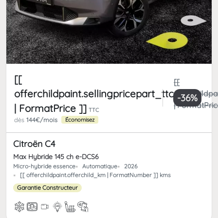
[[
[[
offerchildpaint.sellingpricepart_ttc
offerchildpa
-36%
| FormatPric
| FormatPrice ]]
TTC
dès
144€/mois
Économisez
Citroën C4
Max Hybride 145 ch e-DCS6
Micro-hybride essence
Automatique
2026
[[ offerchildpaint.offerchild_km | FormatNumber ]] kms
Garantie Constructeur