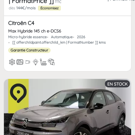
| FormatPrice ]]
TTC
dès
144€/mois
Économisez
Citroën C4
Max Hybride 145 ch e-DCS6
Micro-hybride essence
Automatique
2026
[[ offerchildpaint.offerchild_km | FormatNumber ]] kms
Garantie Constructeur
EN STOCK