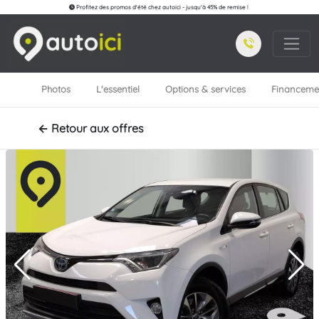
Profitez des promos d'été chez autoici - jusqu'à 45% de remise !
Photos
L'essentiel
Options & services
Financeme
← Retour aux offres