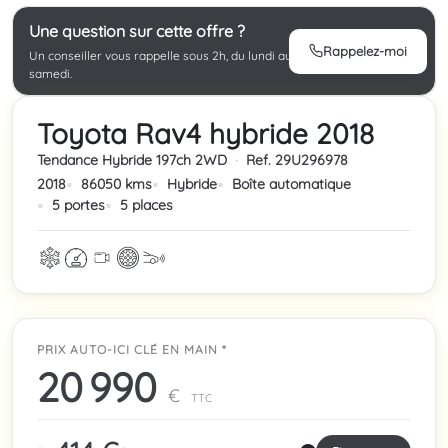
Une question sur cette offre ?
Rappelez-moi
Un conseiller vous rappelle sous 2h, du lundi au
samedi.
Toyota Rav4 hybride 2018
Tendance Hybride 197ch 2WD
·
Ref. 29U296978
2018
86050 kms
Hybride
Boîte automatique
5 portes
5 places
PRIX AUTO-ICI CLÉ EN MAIN *
20 990
€
TTC