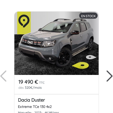
EN STOCK
19 490 €
21
TTC
dès
320€/mois
dè
Dacia Duster
Ni
Extreme TCe 130 4x2
N-C
Manuelle
2023
46 148 kms
Aut