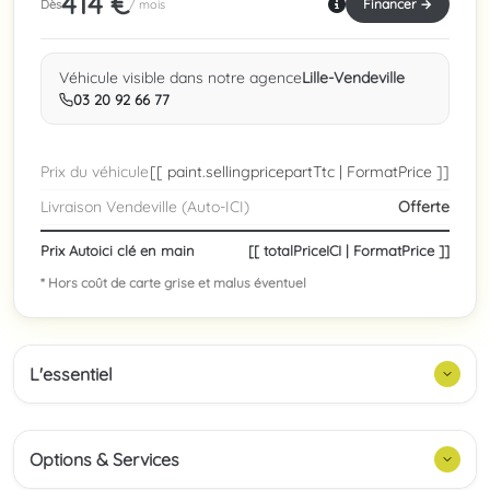
414 €
Financer →
Dès
/ mois
Véhicule visible dans notre agence
Lille-Vendeville
03 20 92 66 77
Prix du véhicule
[[ paint.sellingpricepartTtc | FormatPrice ]]
Livraison Vendeville (Auto-ICI)
Offerte
Prix Autoici clé en main
[[ totalPriceICI | FormatPrice ]]
* Hors coût de carte grise et malus éventuel
L'essentiel
Options & Services