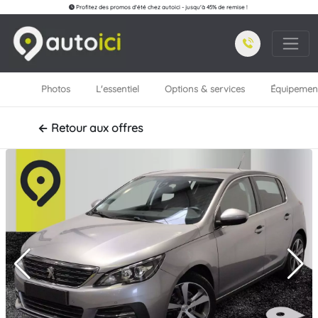
Profitez des promos d'été chez autoici - jusqu'à 45% de remise !
Photos
L'essentiel
Options & services
Équipemen
← Retour aux offres