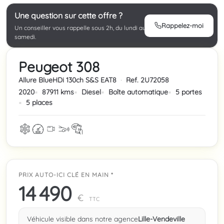
Une question sur cette offre ?
Rappelez-moi
Un conseiller vous rappelle sous 2h, du lundi au
samedi.
Peugeot 308
Allure BlueHDi 130ch S&S EAT8
·
Ref. 2U72058
2020
87911 kms
Diesel
Boîte automatique
5 portes
5 places
PRIX AUTO-ICI CLÉ EN MAIN *
14 490
€
TTC
Véhicule visible dans notre agence
Lille-Vendeville