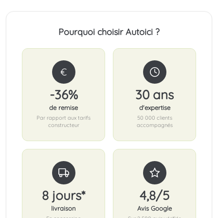
Pourquoi choisir Autoici ?
€
-36%
30 ans
de remise
d'expertise
Par rapport aux tarifs
50 000 clients
constructeur
accompagnés
8 jours*
4,8/5
livraison
Avis Google