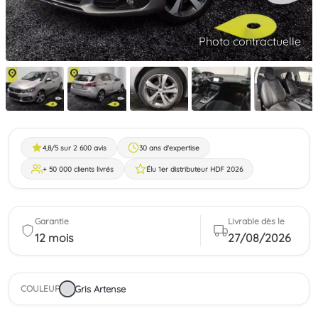
Photo contractuelle
4,8/5 sur 2 600 avis
30 ans d'expertise
+ 50 000 clients livrés
Élu 1er distributeur HDF 2026
Garantie
Livrable dès le
12 mois
27/08/2026
Gris Artense
COULEUR