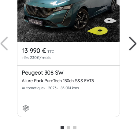
13 990 €
17
TTC
dès
230€/mois
dè
Peugeot 308 SW
Pe
Allure Pack PureTech 130ch S&S EAT8
All
Automatique
2023
85 074 kms
Aut