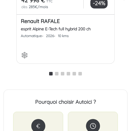
42 998 €
45
TTC
-24%
dès
285€/mois
dè
Renault RAFALE
Re
esprit Alpine E-Tech full hybrid 200 ch
espr
Automatique
2026
10 kms
Aut
Pourquoi choisir Autoici ?
€