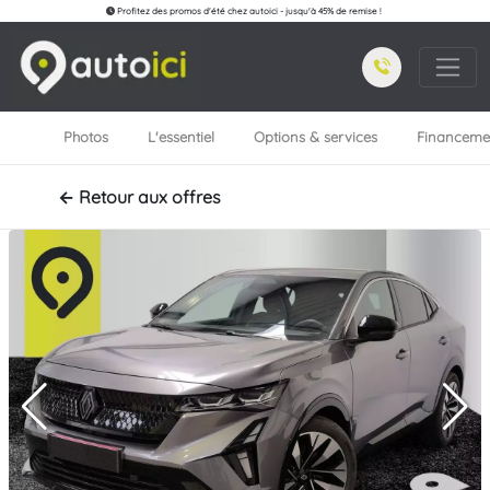
Profitez des promos d'été chez autoici - jusqu'à 45% de remise !
Photos
L'essentiel
Options & services
Financeme
← Retour aux offres