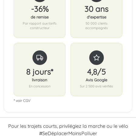
-36%
30 ans
de remise
d'expertise
Par rapport aux tarifs
50 000 clients
constructeur
accompagnés
8 jours*
4,8/5
livraison
Avis Google
En concession
Sur 2 500 avis vérifiés
* voir CGV
Pour les trajets courts, privilégiez la marche ou le vélo
#SeDéplacerMoinsPolluer