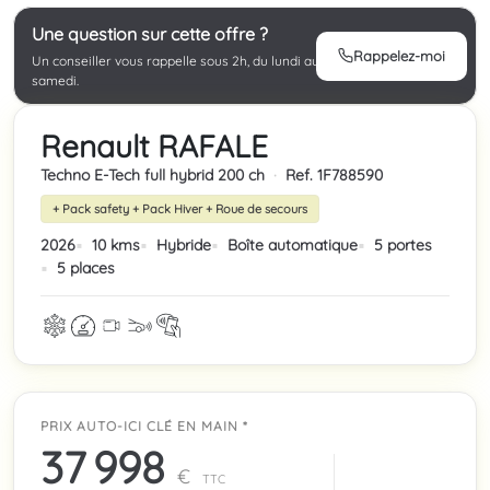
Une question sur cette offre ?
Rappelez-moi
Un conseiller vous rappelle sous 2h, du lundi au
samedi.
Renault RAFALE
Techno E-Tech full hybrid 200 ch
·
Ref. 1F788590
+ Pack safety + Pack Hiver + Roue de secours
2026
10 kms
Hybride
Boîte automatique
5 portes
5 places
PRIX AUTO-ICI CLÉ EN MAIN *
37 998
€
TTC