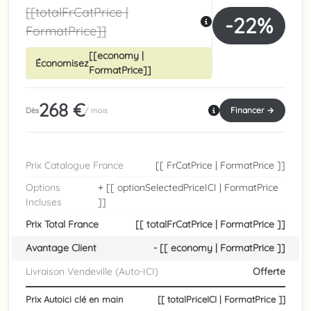
[[totalFrCatPrice |
-22%
FormatPrice]]
[[economy |
Économisez
FormatPrice]]
268 €
Financer →
Dès
/ mois
Prix Catalogue France
[[ FrCatPrice | FormatPrice ]]
Options
+ [[ optionSelectedPriceICI | FormatPrice
Incluses
]]
Prix Total France
[[ totalFrCatPrice | FormatPrice ]]
Avantage Client
- [[ economy | FormatPrice ]]
Livraison Vendeville (Auto-ICI)
Offerte
Prix Autoici clé en main
[[ totalPriceICI | FormatPrice ]]