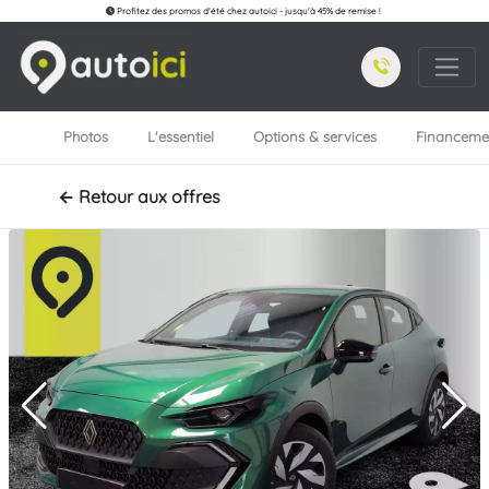
Profitez des promos d'été chez autoici - jusqu'à 45% de remise !
Photos
L'essentiel
Options & services
Financeme
← Retour aux offres