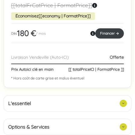
[[totalFrCatPrice | FormatPrice]]
Économisez
[[economy | FormatPrice]]
180 €
Financer →
Dès
/ mois
Livraison Vendeville (Auto-ICI)
Offerte
Prix Autoici clé en main
[[ totalPriceICI | FormatPrice ]]
* Hors coût de carte grise et malus éventuel
L'essentiel
Options & Services