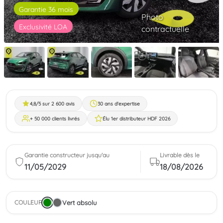
Garantie 36 mois
Photo
Exclusivité LOA
contractuelle
4,8/5 sur 2 600 avis
30 ans d'expertise
+ 50 000 clients livrés
Élu 1er distributeur HDF 2026
Garantie constructeur jusqu'au
Livrable dès le
11/05/2029
18/08/2026
Vert absolu
COULEUR