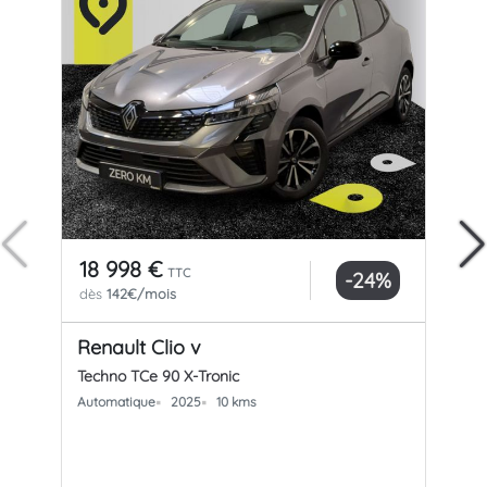
18 998 €
27
TTC
-24%
dès
142€/mois
dè
Renault Clio v
Re
Techno TCe 90 X-Tronic
Tec
Automatique
2025
10 kms
Aut