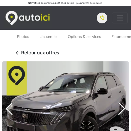
Profitez des promos d'été chez autoici - jusqu'à 45% de remise !
Photos
L'essentiel
Options & services
Financeme
← Retour aux offres