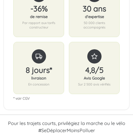
-36%
30 ans
de remise
d'expertise
Par rapport aux tarifs
50 000 clients
constructeur
accompagnés
8 jours*
4,8/5
livraison
Avis Google
En concession
Sur 2 500 avis vérifiés
* voir CGV
Pour les trajets courts, privilégiez la marche ou le vélo
#SeDéplacerMoinsPolluer