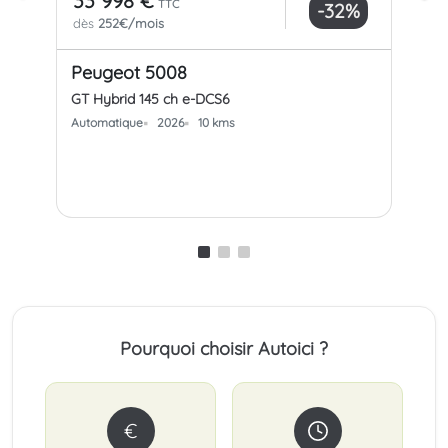
33 998 €
33
TTC
-32%
dès
252€/mois
dè
Peugeot 5008
Pe
GT Hybrid 145 ch e-DCS6
GT 
Automatique
2026
10 kms
Aut
Pourquoi choisir Autoici ?
€