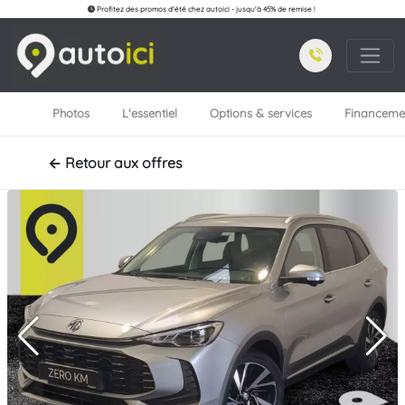
Profitez des promos d'été chez autoici - jusqu'à 45% de remise !
Photos
L'essentiel
Options & services
Financeme
← Retour aux offres