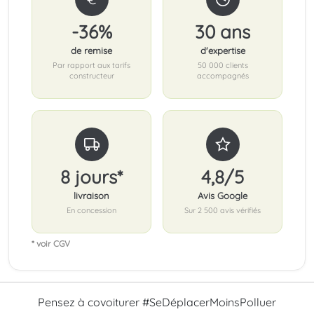
-36%
30 ans
de remise
d'expertise
Par rapport aux tarifs
50 000 clients
constructeur
accompagnés
8 jours*
4,8/5
livraison
Avis Google
En concession
Sur 2 500 avis vérifiés
* voir CGV
Pensez à covoiturer #SeDéplacerMoinsPolluer