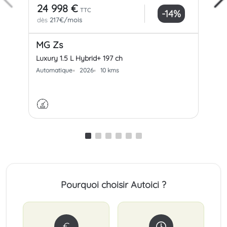
24 998 €
24
TTC
-14%
dès
217€/mois
dè
MG Zs
MG
Luxury 1.5 L Hybrid+ 197 ch
Lux
Automatique
2026
10 kms
Aut
Pourquoi choisir Autoici ?
€