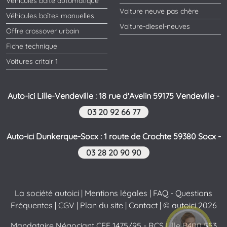
Véhicules boîte automatique
Voiture neuve pas chère
Véhicules boîtes manuelles
Voiture-diesel-neuves
Offre crossover urbain
Fiche technique
Voitures critair 1
Auto-ici Lille-Vendeville : 18 rue d'Avelin 59175 Vendeville -
03 20 92 66 77
Auto-ici Dunkerque-Socx : 1 route de Crochte 59380 Socx -
03 28 20 90 90
La société autoici
|
Mentions légales
|
FAQ - Questions
Fréquentes
|
CGV
|
Plan du site
|
Contact
| © autoici 2026
Mandataire Négociant CEE 1475/95 - RCS Lille B400 553