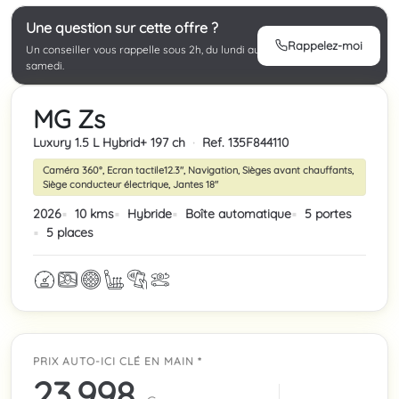
Une question sur cette offre ?
Rappelez-moi
Un conseiller vous rappelle sous 2h, du lundi au
samedi.
MG Zs
Luxury 1.5 L Hybrid+ 197 ch
·
Ref. 135F844110
Caméra 360°, Ecran tactile12.3", Navigation, Sièges avant chauffants,
Siège conducteur électrique, Jantes 18"
2026
10 kms
Hybride
Boîte automatique
5 portes
5 places
PRIX AUTO-ICI CLÉ EN MAIN *
23 998