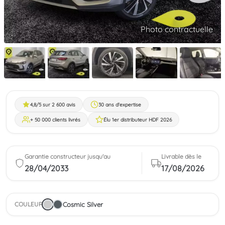
Photo contractuelle
4,8/5 sur 2 600 avis
30 ans d'expertise
+ 50 000 clients livrés
Élu 1er distributeur HDF 2026
Garantie constructeur jusqu'au
Livrable dès le
28/04/2033
17/08/2026
Cosmic Silver
COULEUR