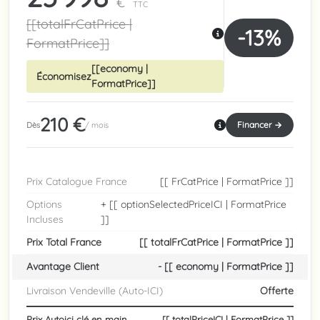
€
TTC
[[totalFrCatPrice |
-13%
FormatPrice]]
[[economy |
Économisez
FormatPrice]]
210 €
Financer →
Dès
/ mois
Prix Catalogue France
[[ FrCatPrice | FormatPrice ]]
Options
+ [[ optionSelectedPriceICI | FormatPrice
Incluses
]]
Prix Total France
[[ totalFrCatPrice | FormatPrice ]]
Avantage Client
- [[ economy | FormatPrice ]]
Livraison Vendeville (Auto-ICI)
Offerte
Prix Autoici clé en main
[[ totalPriceICI | FormatPrice ]]