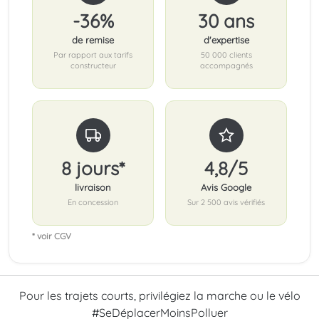
-36%
30 ans
de remise
d'expertise
Par rapport aux tarifs
50 000 clients
constructeur
accompagnés
8 jours*
4,8/5
livraison
Avis Google
En concession
Sur 2 500 avis vérifiés
* voir CGV
Pour les trajets courts, privilégiez la marche ou le vélo
#SeDéplacerMoinsPolluer