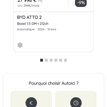
27 998 €
32
TTC
-9%
dès
294€/mois
dè
BYD ATTO 2
BY
Boost 1.5 DM-i 212ch
Com
Automatique
2026
10 kms
Aut
Pourquoi choisir Autoici ?
€