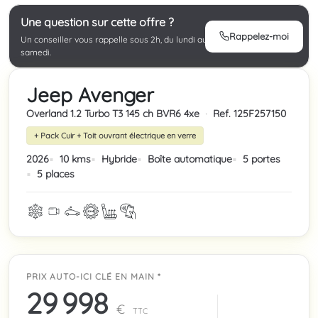
Une question sur cette offre ?
Rappelez-moi
Un conseiller vous rappelle sous 2h, du lundi au
samedi.
Jeep Avenger
Overland 1.2 Turbo T3 145 ch BVR6 4xe
·
Ref. 125F257150
+ Pack Cuir + Toit ouvrant électrique en verre
2026
10 kms
Hybride
Boîte automatique
5 portes
5 places
PRIX AUTO-ICI CLÉ EN MAIN *
29 998
€
TTC