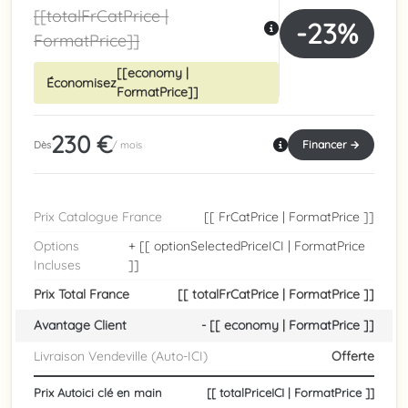
[[totalFrCatPrice |
-23%
FormatPrice]]
[[economy |
Économisez
FormatPrice]]
230 €
Financer →
Dès
/ mois
Prix Catalogue France
[[ FrCatPrice | FormatPrice ]]
Options
+ [[ optionSelectedPriceICI | FormatPrice
Incluses
]]
Prix Total France
[[ totalFrCatPrice | FormatPrice ]]
Avantage Client
- [[ economy | FormatPrice ]]
Livraison Vendeville (Auto-ICI)
Offerte
Prix Autoici clé en main
[[ totalPriceICI | FormatPrice ]]