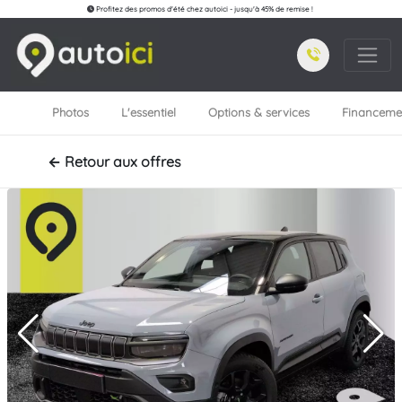
Profitez des promos d'été chez autoici - jusqu'à 45% de remise !
Photos
L'essentiel
Options & services
Financeme
← Retour aux offres