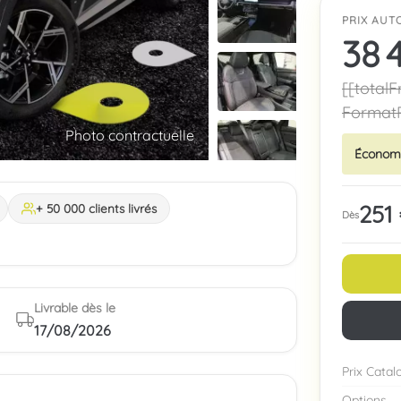
PRIX AUTO
38 
[[totalF
FormatP
Garantie 60 mois
Photo contractuelle
Économ
251
+ 50 000 clients livrés
Dès
Livrable dès le
17/08/2026
Prix Cata
Options