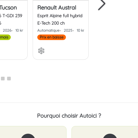
Tucson
Renault Austral
Renault Austral
.6 T-GDI 239
Esprit Alpine full hybrid
Esprit Alpine full hyb
6
E-Tech 200 ch
E-Tech 200 ch
2026
10 kms
Automatique
2025
10 kms
Automatique
2025
 mois
Prix en baisse
Prix en baisse
Pourquoi choisir Autoici ?