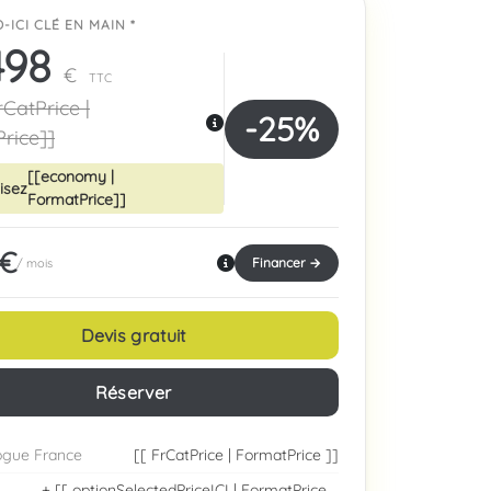
-ICI CLÉ EN MAIN *
498
€
TTC
rCatPrice |
-25%
rice]]
Garantie 
Photo contractuelle
[[economy |
isez
FormatPrice]]
 €
Financer →
/ mois
Devis gratuit
Réserver
logue France
[[ FrCatPrice | FormatPrice ]]
+ [[ optionSelectedPriceICI | FormatPrice