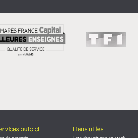
ervices autoici
Liens utiles
on de garantie
Liste des voitures en stock