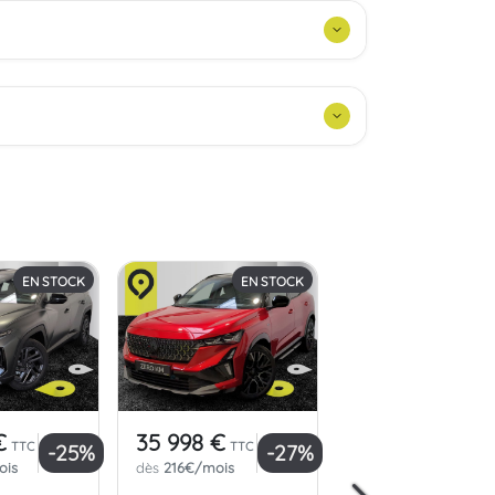
EN STOCK
EN STOCK
EN S
€
35 998 €
36 998 €
TTC
TTC
TTC
-25%
-27%
ois
dès
216€/mois
dès
260€/mois