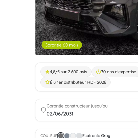
Garantie 60 mois
 contractuelle
4,8/5 sur 2 600 avis
30 ans d'expertise
Élu 1er distributeur HDF 2026
Garantie constructeur jusqu'au
02/06/2031
Ecotronic Gray
COULEUR