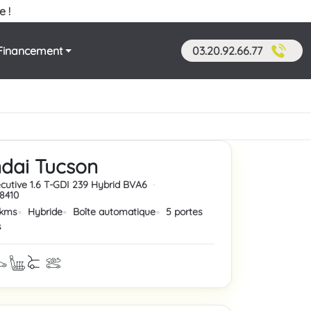
e !
Financement
03.20.92.66.77
dai Tucson
ecutive 1.6 T-GDI 239 Hybrid BVA6
·
48410
 kms
Hybride
Boîte automatique
5 portes
s