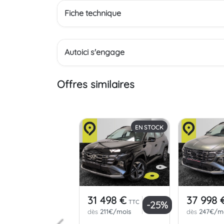
Fiche technique
Autoici s'engage
Offres similaires
EN STOCK
31 498 €
37 998 
TTC
-25%
dès
211€/mois
dès
247€/m