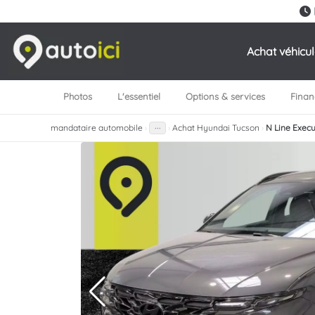
Achat véhicu
Photos
L'essentiel
Options & services
Fina
mandataire automobile
›
›
Achat Hyundai Tucson
›
N Line Execu
···