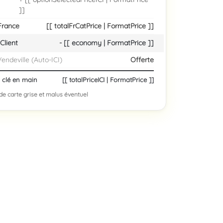
]]
 France
[[ totalFrCatPrice | FormatPrice ]]
Client
- [[ economy | FormatPrice ]]
Vendeville (Auto-ICI)
Offerte
i clé en main
[[ totalPriceICI | FormatPrice ]]
 de carte grise et malus éventuel