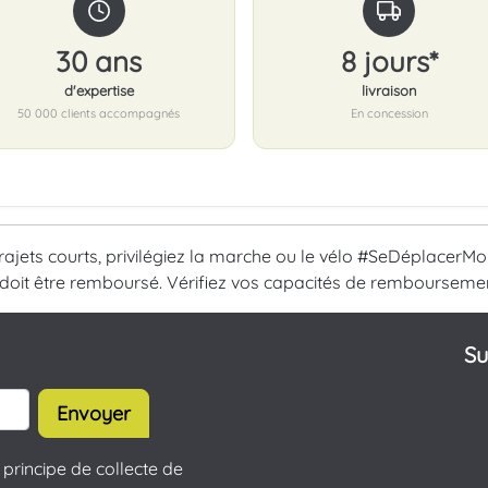
30 ans
8 jours*
d'expertise
livraison
50 000 clients accompagnés
En concession
trajets courts, privilégiez la marche ou le vélo #SeDéplacerMo
 doit être remboursé. Vérifiez vos capacités de rembourseme
Su
Envoyer
principe de collecte de