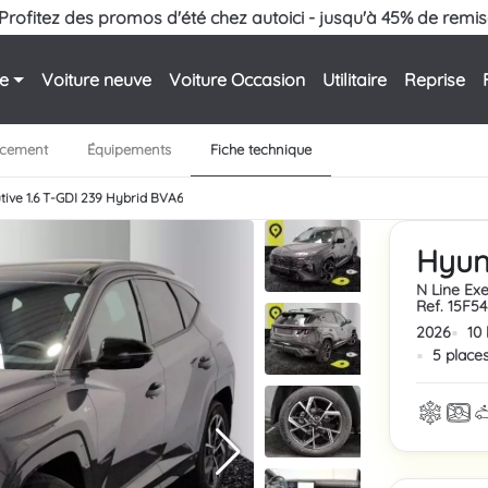
Profitez des promos d'été chez autoici - jusqu'à 45% de remis
le
Voiture neuve
Voiture Occasion
Utilitaire
Reprise
ncement
Équipements
Fiche technique
tive 1.6 T-GDI 239 Hybrid BVA6
Hyun
N Line Ex
Ref. 15F5
2026
10
5 place