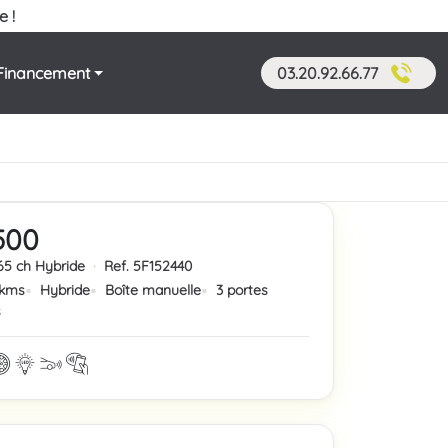
e !
Financement
03.20.92.66.77
500
 65 ch Hybride
·
Ref. 5F152440
 kms
Hybride
Boîte manuelle
3 portes
s