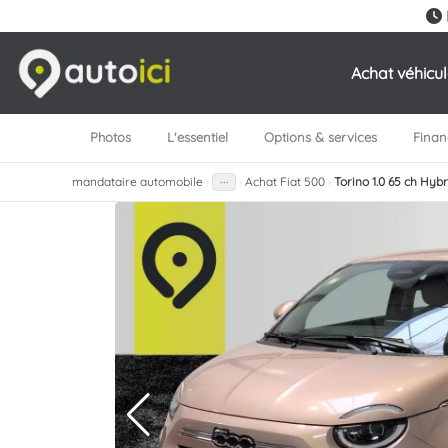
Achat véhicu
Photos
L'essentiel
Options & services
Fina
mandataire automobile
›
›
Achat Fiat 500
›
Torino 1.0 65 ch Hyb
···