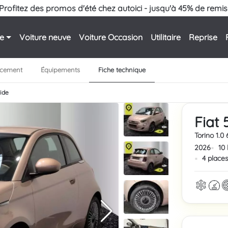
Profitez des promos d'été chez autoici - jusqu'à 45% de remis
le
Voiture neuve
Voiture Occasion
Utilitaire
Reprise
ncement
Équipements
Fiche technique
ride
Fiat 
Torino 1.0
2026
10
4 place