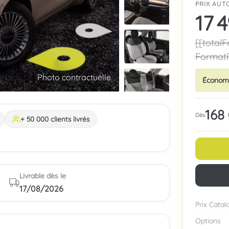
PRIX AUTO
17 
[[totalF
FormatP
Photo contractuelle
Économ
168
Dès
+ 50 000 clients livrés
Livrable dès le
17/08/2026
Prix Cata
Options