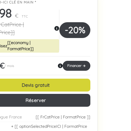
-ICI CLÉ EN MAIN *
498
€
TTC
rCatPrice |
-20%
rice]]
[[economy |
Photo contractuelle
isez
FormatPrice]]
 €
Financer →
/ mois
Devis gratuit
Réserver
logue France
[[ FrCatPrice | FormatPrice ]]
+ [[ optionSelectedPriceICI | FormatPrice