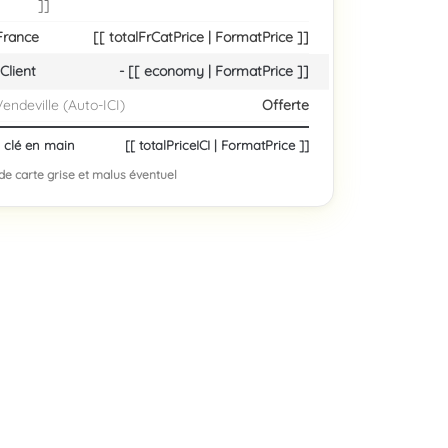
]]
 France
[[ totalFrCatPrice | FormatPrice ]]
Client
- [[ economy | FormatPrice ]]
Vendeville (Auto-ICI)
Offerte
i clé en main
[[ totalPriceICI | FormatPrice ]]
 de carte grise et malus éventuel