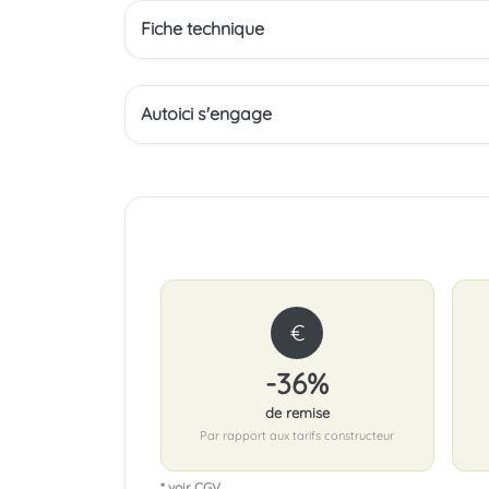
Fiche technique
Autoici s'engage
€
-36%
de remise
Par rapport aux tarifs constructeur
* voir CGV