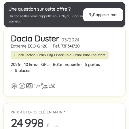
Une question sur cette offre ?
Rappelez-moi
Un conseiller vous rappelle sous 2h, du lundi au
samedi.
Dacia Duster
03/2024
Extreme ECO-G 120
·
Ref. 73F341720
+ Pack Techno + Pack City + Pack Cold + Pare-Brise Chauffant
2026
10 kms
GPL
Boîte manuelle
5 portes
5 places
PRIX AUTO-ICI CLÉ EN MAIN *
24 998
€
TTC