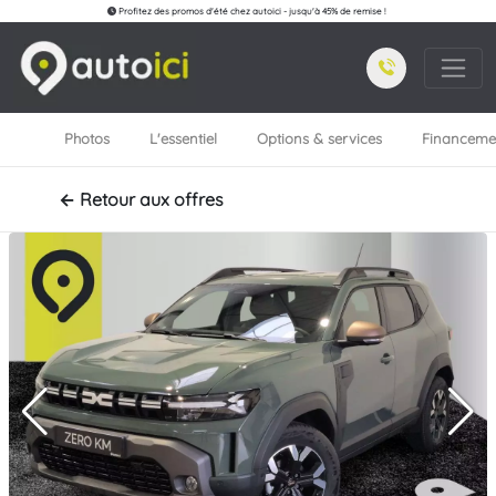
Profitez des promos d'été chez autoici - jusqu'à 45% de remise !
Photos
L'essentiel
Options & services
Financeme
← Retour aux offres