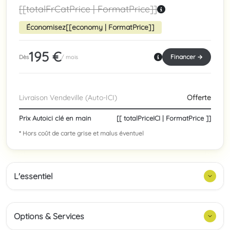
[[totalFrCatPrice | FormatPrice]]
Économisez
[[economy | FormatPrice]]
195 €
Financer →
Dès
/ mois
Livraison Vendeville (Auto-ICI)
Offerte
Prix Autoici clé en main
[[ totalPriceICI | FormatPrice ]]
* Hors coût de carte grise et malus éventuel
L'essentiel
Options & Services