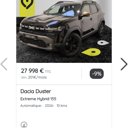
27 998 €
25
TTC
-9%
dès
201€/mois
dè
Dacia Duster
Da
Extreme Hybrid 155
Ext
Automatique
2026
10 kms
Aut