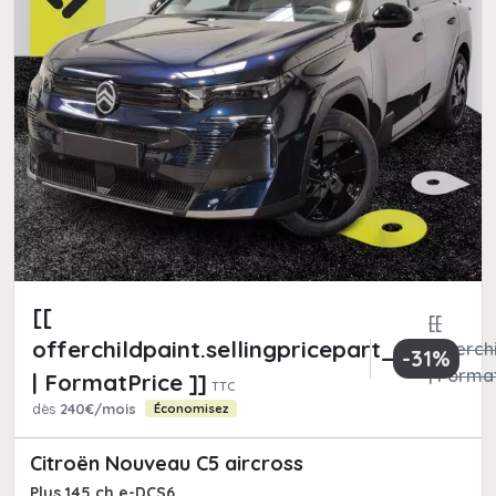
[[
[[
offerchildpaint.sellingpricepart_ttc
offerchi
-31%
| Format
| FormatPrice ]]
TTC
dès
240€/mois
Économisez
Citroën Nouveau C5 aircross
Plus 145 ch e-DCS6