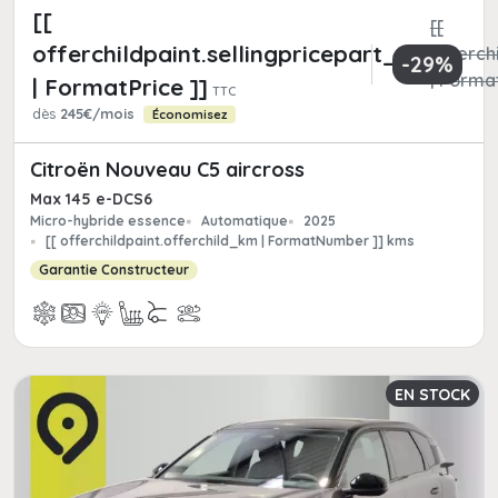
[[
[[
offerchildpaint.sellingpricepart_ttc
offerchi
-29%
| Format
| FormatPrice ]]
TTC
dès
245€/mois
Économisez
Citroën Nouveau C5 aircross
Max 145 e-DCS6
Micro-hybride essence
Automatique
2025
[[ offerchildpaint.offerchild_km | FormatNumber ]] kms
Garantie Constructeur
EN STOCK