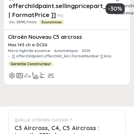
offerchildpaint.sellingpricepart_ttc
offerchi
-30%
| Format
| FormatPrice ]]
TTC
dès
289€/mois
Économisez
Citroën Nouveau C5 aircross
Max 145 ch e-DCS6
Micro-hybride essence
Automatique
2026
[[ offerchildpaint.offerchild_km | FormatNumber ]] kms
Garantie Constructeur
QUELLE CITROËN CHOISIR ?
C3 Aircross, C4, C5 Aircross :