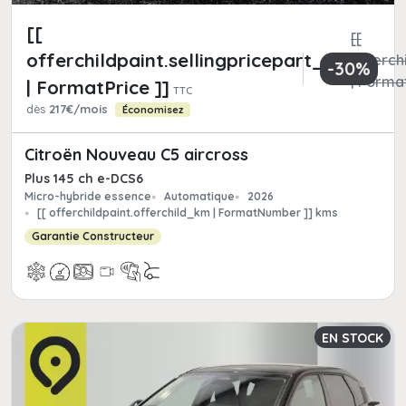
[[
[[
offerchildpaint.sellingpricepart_ttc
offerchi
-30%
| Format
| FormatPrice ]]
TTC
dès
217€/mois
Économisez
Citroën Nouveau C5 aircross
Plus 145 ch e-DCS6
Micro-hybride essence
Automatique
2026
[[ offerchildpaint.offerchild_km | FormatNumber ]] kms
Garantie Constructeur
EN STOCK