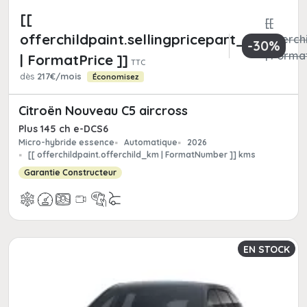
[[
[[
offerchildpaint.sellingpricepart_ttc
offerchi
-30%
| Format
| FormatPrice ]]
TTC
dès
217€/mois
Économisez
Citroën Nouveau C5 aircross
Plus 145 ch e-DCS6
Micro-hybride essence
Automatique
2026
[[ offerchildpaint.offerchild_km | FormatNumber ]] kms
Garantie Constructeur
EN STOCK