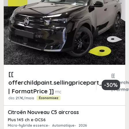
[[
[[
offerchildpaint.sellingpricepart_ttc
offerchi
-30%
| Format
| FormatPrice ]]
TTC
dès
217€/mois
Économisez
Citroën Nouveau C5 aircross
Plus 145 ch e-DCS6
Micro-hybride essence
Automatique
2026