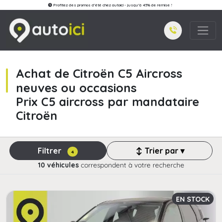
Profitez des promos d'été chez autoici - jusqu'à 45% de remise !
Achat de Citroën C5 Aircross
neuves ou occasions
Prix C5 aircross par mandataire
Citroën
Filtrer
↕ Trier par ▾
4
10 véhicules
correspondent à votre recherche
EN STOCK