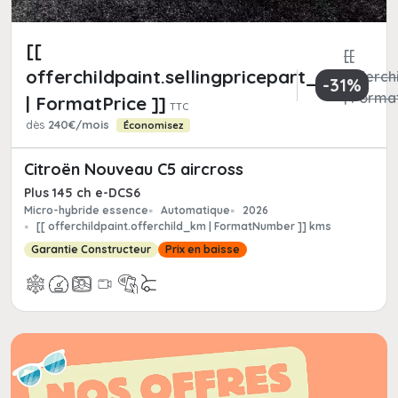
[[
[[
offerchildpaint.sellingpricepart_ttc
offerchi
-31%
| Format
| FormatPrice ]]
TTC
dès
240€/mois
Économisez
Citroën Nouveau C5 aircross
Plus 145 ch e-DCS6
Micro-hybride essence
Automatique
2026
[[ offerchildpaint.offerchild_km | FormatNumber ]] kms
Garantie Constructeur
Prix en baisse