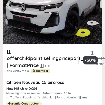
[[
[[
offerchildpaint.sellingpricepart_ttc
offerchi
-30%
| Format
| FormatPrice ]]
TTC
dès
289€/mois
Économisez
Citroën Nouveau C5 aircross
Max 145 ch e-DCS6
Micro-hybride essence
Automatique
2026
[[ offerchildpaint.offerchild_km | FormatNumber ]] kms
Garantie Constructeur