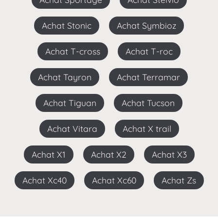
Achat Stonic
Achat Symbioz
Achat T-cross
Achat T-roc
Achat Tayron
Achat Terramar
Achat Tiguan
Achat Tucson
Achat Vitara
Achat X trail
Achat X1
Achat X2
Achat X3
Achat Xc40
Achat Xc60
Achat Zs