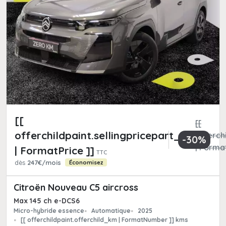
[[
[[
offerchildpaint.sellingpricepart_ttc
offerchi
-30%
| Format
| FormatPrice ]]
TTC
dès
247€/mois
Économisez
Citroën Nouveau C5 aircross
Max 145 ch e-DCS6
Micro-hybride essence
Automatique
2025
[[ offerchildpaint.offerchild_km | FormatNumber ]] kms