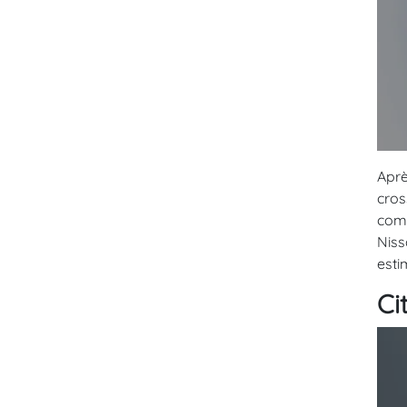
Aprè
cros
comb
Niss
esti
Ci