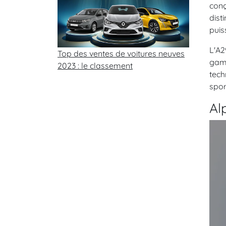
conç
dist
puis
L'A2
Top des ventes de voitures neuves
gamm
2023 : le classement
tech
spor
Al