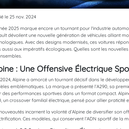
ié le 25 nov. 2024
née 2025 marque encore un tournant pour l'industrie automobi
ult dévoilent une nouvelle génération de véhicules alliant mo
nologiques. Avec des designs modernisés, ces voitures répo
 aussi aux impératifs écologiques. Quelles sont les nouvelle
ensembles.
pine : Une Offensive Électrique Spo
2024, Alpine a amorcé un tournant décisif dans le dévelop
les emblématiques. La marque a présenté l’A290, sa premièr
ir des performances sportives dans un format compact. Alpine
, un crossover familial électrique, pensé pour allier praticité
nouveautés incarnent la volonté d’Alpine de diversifier son o
ectrification. Ces modèles, qui conservent l’ADN sportif de la