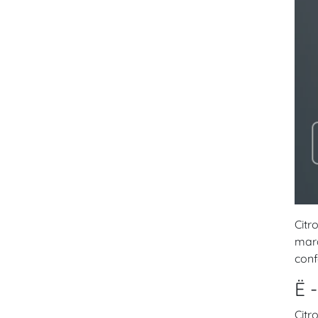
Citr
marq
conf
Ë 
Citr