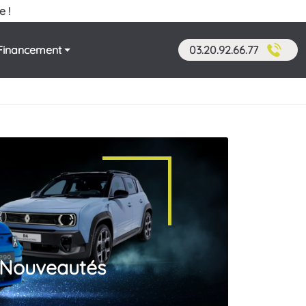
e !
Financement
03.20.92.66.77
s Nouveautés