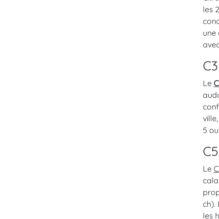
les 
cond
une 
avec
C3
Le
C
auda
conf
vill
5 ou
C5
Le
C
cala
prop
ch).
les 