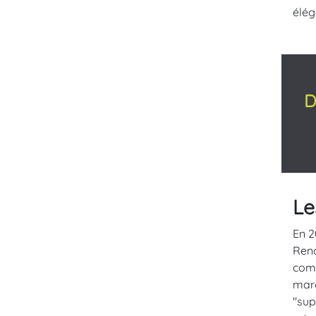
élég
D
Le
En 2
Rena
comm
marc
"sup