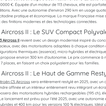
20000 €. Équipée d'un moteur de 113 chevaux, elle est parfaite
itions. Avec une autonomie d'environ 290 km en usage quotidi
citadine pratique et économique. La marque Française mise su
 des finitions modernes et des technologies connectées.
 Aircross II : Le SUV Compact Polyval
3 Aircross II
revient avec un design modernisé inspiré du conc
cieux, avec des motorisations adaptées à chaque condition d
igurations thermiques (essence), micro-hybrides et électriques
e, propose environ 300 km d'autonomie. Le prix commence à 
 7 places, en faisant un choix polyvalent pour les familles.
 Aircross II : Le Haut de Gamme Rest
itroën C5 Aircross
sera entièrement restylé en 2025, avec un 
ndre affinée et un intérieur entièrement revu intégrant un écran
osera des motorisations hybrides rechargeables (195 ch), éle
 Le lancement est prévu pour l’été 2025, avec une autonomie
hybrides et 400 km pour les versions 100 % électriques. Idéal 