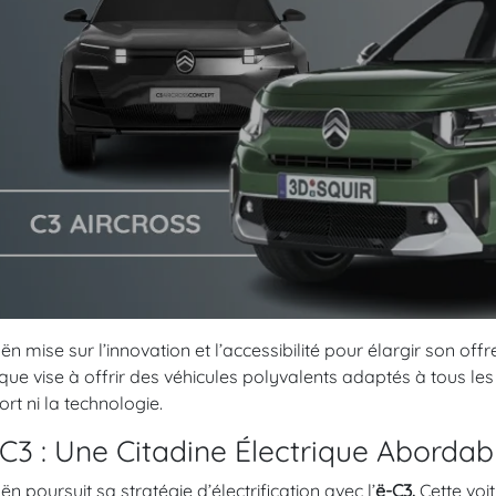
oën mise sur l’innovation et l’accessibilité pour élargir son of
ue vise à offrir des véhicules polyvalents adaptés à tous le
ort ni la technologie.
-C3 : Une Citadine Électrique Abordab
oën poursuit sa stratégie d’électrification avec l’
ë-C3.
Cette voi