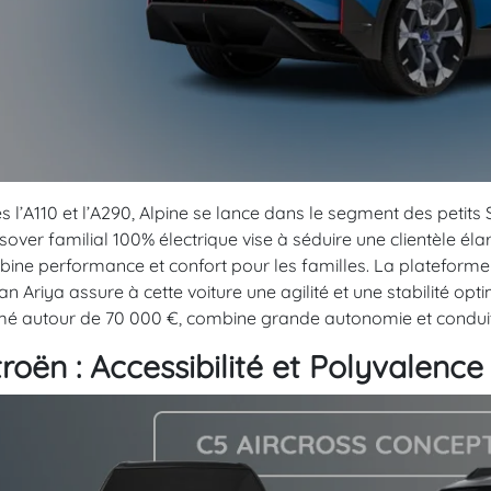
s l’A110 et l’A290, Alpine se lance dans le segment des petits
sover familial 100% électrique vise à séduire une clientèle éla
ine performance et confort pour les familles. La plateform
an Ariya assure à cette voiture une agilité et une stabilité opt
mé autour de 70 000 €, combine grande autonomie et condui
troën : Accessibilité et Polyvalence