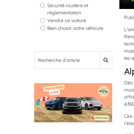
Sécurité routière et
réglementation
Publ
Vendre sa voiture
Bien choisir votre véhicule
L'an
Rena
tech
mais
les 
Recherche d'article
Al
Dès 
modè
offr
A390
Ces 
l’él