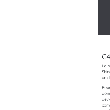
C4
La p
Shin
un d
Pour
don
devi
comm