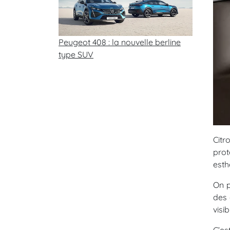
Peugeot 408 : la nouvelle berline
type SUV
Citr
prot
esth
On p
des 
visi