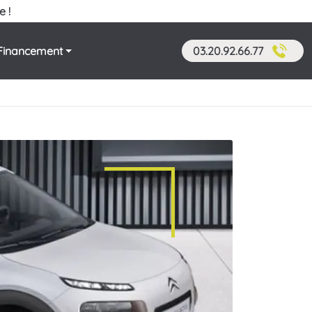
e !
Financement
03.20.92.66.77