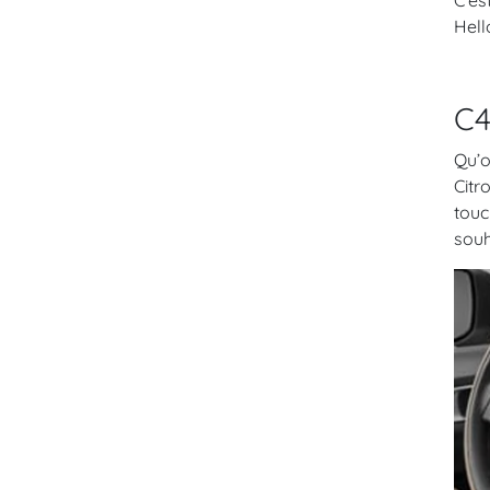
C’es
Hell
C4
Qu’o
Citr
touc
souh