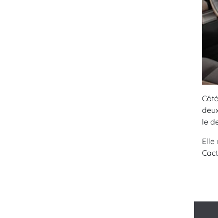
Côté
deux
le d
Elle
Cac