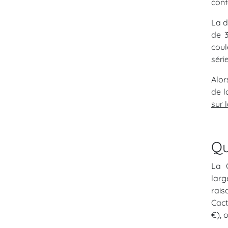
conf
La d
de 3
coul
séri
Alor
de l
sur 
Qu
La C
lar
rais
Cact
€), 