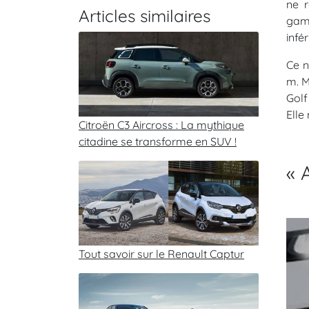
ne 
Articles similaires
gam
infé
Ce n
m. M
Golf
Elle
Citroën C3 Aircross : La mythique
citadine se transforme en SUV !
« 
Tout savoir sur le Renault Captur