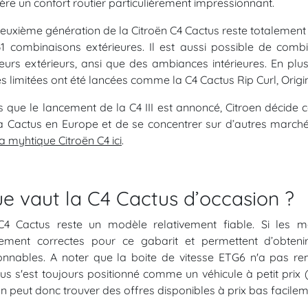
ère un confort routier particulièrement impressionnant.
euxième génération de la Citroën C4 Cactus reste totalement
1 combinaisons extérieures. Il est aussi possible de combi
eurs extérieurs, ansi que des ambiances intérieures. En plu
es limitées ont été lancées comme la C4 Cactus Rip Curl, Origi
s que le lancement de la C4 III est annoncé, Citroen décide
a Cactus en Europe et de se concentrer sur d’autres marché
la myhtique Citroën C4 ici
.
e vaut la C4 Cactus d’occasion ?
4 Cactus reste un modèle relativement fiable. Si les mo
gement correctes pour ce gabarit et permettent d’obten
onnables. A noter que la boite de vitesse ETG6 n'a pas rem
us s'est toujours positionné comme un véhicule à petit pri
on peut donc trouver des offres disponibles à prix bas facilem