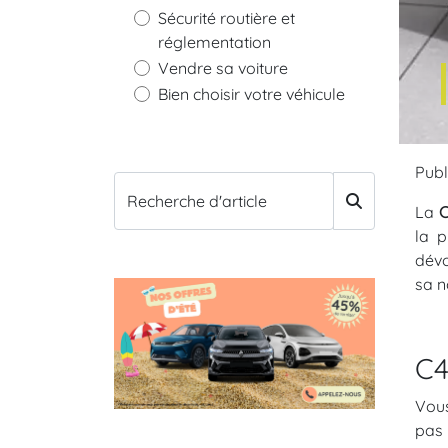
Sécurité routière et
réglementation
Vendre sa voiture
Bien choisir votre véhicule
Publi
Recherche d'article
La
C
la p
dévo
sa n
C4
Vous
pas