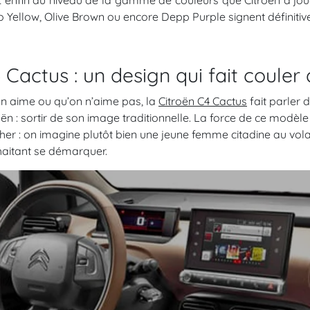
t enfin au niveau de la gamme de couleurs que Citroën a joué 
o Yellow, Olive Brown ou encore Depp Purple signent définitiv
 Cactus : un design qui fait couler 
n aime ou qu’on n’aime pas, la
Citroën C4 Cactus
fait parler d
oën : sortir de son image traditionnelle. La force de ce modèle
her : on imagine plutôt bien une jeune femme citadine au vol
aitant se démarquer.