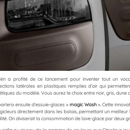
oën a profité de ce lancement pour inventer tout un voca
ections latérales en plastiques remplies d’air qui permettent
étiques du modèle. Vous aurez le choix entre noir, gris, dune 
arlera ensuite d’essuie-glaces «
magic Wash
». Cette innova
gicleurs directement dans les balais, permettant un meilleur
bilité. On diviserait la consommation de lave-glace par deux 