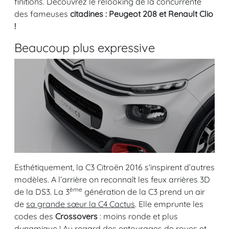
finitions. Découvrez le relooking de la concurrente
des fameuses
citadines : Peugeot 208 et Renault Clio
!
Beaucoup plus expressive
Esthétiquement, la C3 Citroën 2016 s’inspirent d’autres
modèles. A l’arrière on reconnaît les feux arrières 3D
ème
de la DS3. La 3
génération de la C3 prend un air
de
sa grande sœur la C4 Cactus
. Elle emprunte les
codes des
Crossovers
: moins ronde et plus
dynamique ! Au regard des entourages de roues et