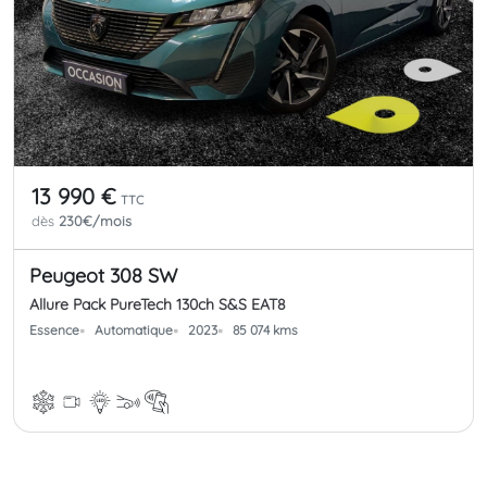
13 990 €
TTC
dès
230€/mois
Peugeot 308 SW
Allure Pack PureTech 130ch S&S EAT8
Essence
Automatique
2023
85 074 kms