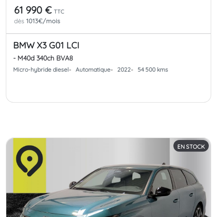
61 990 €
TTC
dès
1013€/mois
BMW X3 G01 LCI
- M40d 340ch BVA8
Micro-hybride diesel
Automatique
2022
54 500 kms
EN STOCK