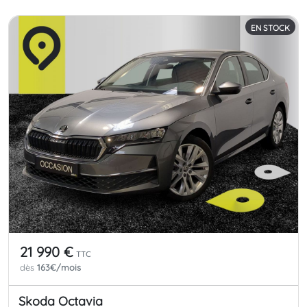
EN STOCK
21 990 €
TTC
dès
163€/mois
Skoda Octavia