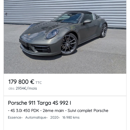
179 800 €
TTC
dès
2934€/mois
Porsche 911 Targa 4S 992 I
- 4S 3.0i 450 PDK - 2ème main - Suivi complet Porsche
Essence
Automatique
2020
16 980 kms