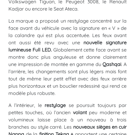
Volkswagen Tiguan, le Peugeot 3008, le Renault
Kadjar ou encore le Seat Ateca.
La marque a proposé un restylage concentré sur la
face avant du véhicule avec la signature en « V » de
la calandre qui est plus accentuée. Les feux avant
ont aussi été revu avec une
nouvelle signature
lumineuse Full LED.
Globalement cette face avant se
montre donc plus anguleuse et donne clairement
une impression de montée en gamme du
Qashqai
. A
l’arrière, les changements sont plus légers mais font
tout de même leur petit effet avec des feux arrière
plus horizontaux et un bouclier redessiné qui rend ce
modèle plus robuste.
A l’intérieur, le
restylage
se poursuit toujours par
petites touches, où l’ancien
volant
peu moderne et
volumineux laisse place à un nouveau à trois
branches au style carré. Les
nouveaux sièges en cuir
Nappa
de la
finition Tekna +
apportent une certaine