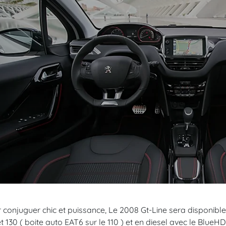
 conjuguer chic et puissance, Le 2008 Gt-Line sera disponibl
et 130 ( boite auto EAT6 sur le 110 ) et en diesel avec le BlueHD