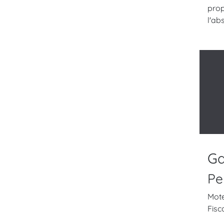
prop
l'ab
Ga
Pe
Mote
Fisc