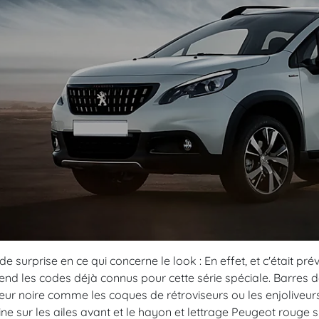
de surprise en ce qui concerne le look : En effet, et c'était pr
end les codes déjà connus pour cette série spéciale. Barres d
eur noire comme les coques de rétroviseurs ou les enjoliveur
ine sur les ailes avant et le hayon et lettrage Peugeot rouge su