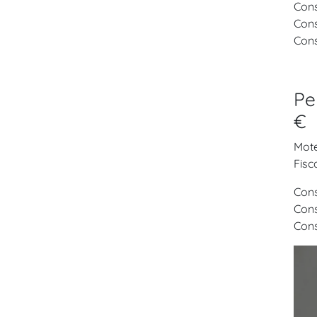
Cons
Cons
Cons
Pe
€
Mote
Fisc
Cons
Cons
Cons