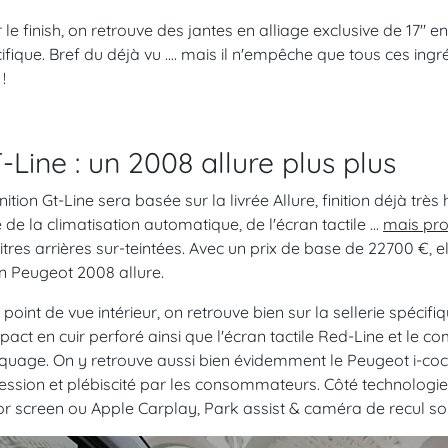
 le finish, on retrouve des jantes en alliage exclusive de 17" 
ifique. Bref du déjà vu .... mais il n'empêche que tous ces ingr
 !
-Line : un 2008 allure plus plus
inition Gt-Line sera basée sur la livrée Allure, finition déjà t
e de la climatisation automatique, de l'écran tactile ...
mais pro
vitres arrières sur-teintées. Avec un prix de base de 22700 €, 
n Peugeot 2008 allure.
 point de vue intérieur, on retrouve bien sur la sellerie spécif
act en cuir perforé ainsi que l'écran tactile Red-Line et le co
uage. On y retrouve aussi bien évidemment le Peugeot i-coc
ession et plébiscité par les consommateurs. Côté technologie, la
or screen ou Apple Carplay, Park assist & caméra de recul so