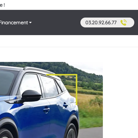
e !
Financement
03.20.92.66.77