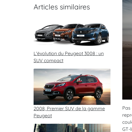
Articles similaires
L'évolution du Peugeot 3008 : un
SUV compact
Pas 
2008, Premier SUV de la gamme
repr
Peugeot
coul
GT-l