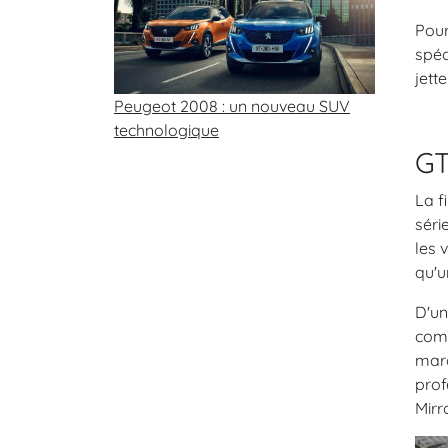
Pour
spéc
jette
Peugeot 2008 : un nouveau SUV
technologique
GT
La f
séri
les 
qu'u
D'un
comp
marq
prof
Mirr