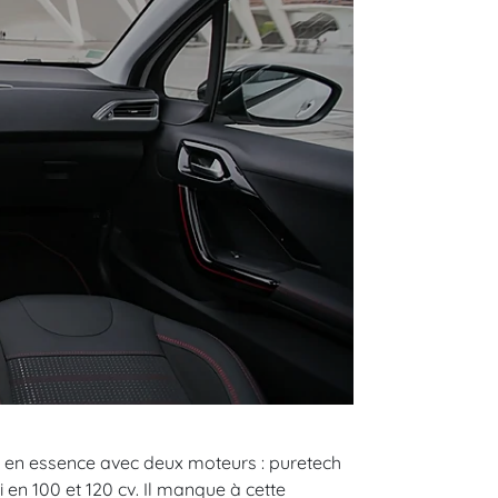
e en essence avec deux moteurs : puretech
i en 100 et 120 cv. Il manque à cette