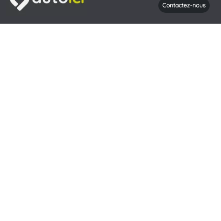
Contactez-nous
Venir nous rendre visite
Heures d'ouverture
Du lundi au Vendredi de 9H à 19h00 et le Samedi de 9H à
18H
Contactez-nous
Nous contacter par mail
La société autoici
|
Mentions légales
|
FAQ - Questions
Fréquentes
|
CGV
|
Plan du site
|
Contact
| © autoici 2026
Mandataire Négociant CEE 1475/95 - RCS Lille B400 553
806 - 4511Z FR 16 400 553 806 - SASU au capital de
220800 €