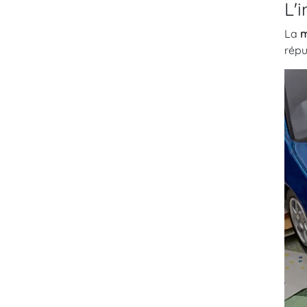
L'
La
m
répu