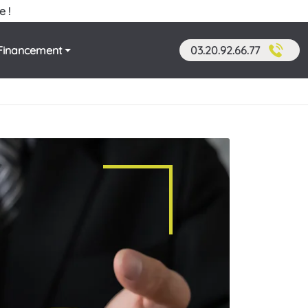
e !
Financement
03.20.92.66.77