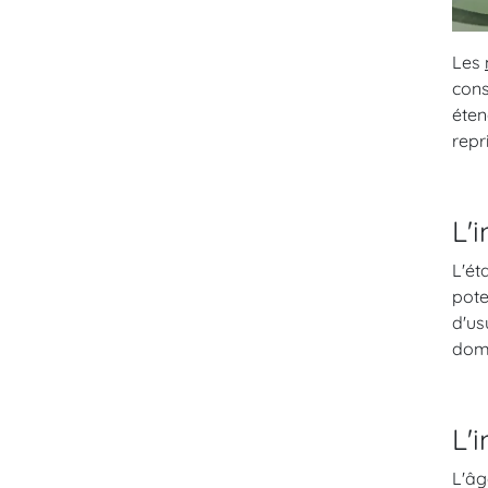
Les
cons
éten
repr
L'
L'ét
pote
d'us
domm
L'
L'âg