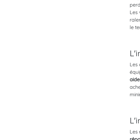
perd
Les 
rale
le t
L'
Les 
équi
aide
ache
mini
L'
Les 
répa