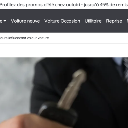
Profitez des promos d'été chez autoici - jusqu'à 45% de remis
le
Voiture neuve
Voiture Occasion
Utilitaire
Reprise
teurs influençant valeur voiture