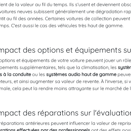
ent de la valeur au fil du temps. Ils s'usent et deviennent o
voitures neuves subissent généralement une dégradation rapid
ntit au fil des années. Certaines voitures de collection peuve
emps. C'est aussi le cas des véhicules très haut de gamme.
impact des options et équipements sur
options et équipements de votre voiture peuvent jouer un rôl
pements supplémentaires, tels que la climatisation, les
systèm
s à la conduite
ou les
systèmes audio haut de gamme
peuven
teurs, et ainsi augmenter sa valeur de revente. À l'inverse, si
male, cela peut la rendre moins attrayante sur le marché de l
impact des réparations sur l'évaluatio
réparations antérieures peuvent influencer la valeur de repris
rations effectuées par des professionnels
ont des effets posi