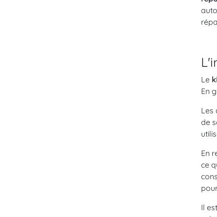
auto
répa
L'
Le
k
En g
Les 
de s
util
En r
ce q
cons
pour
Il e